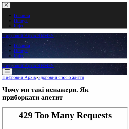
Перейти
до
вмісту
Головна
Пошук
Інфо
Цифровий Архів ННМБУ
Головна
Пошук
Інфо
Цифровий Архів ННМБУ
Цифровий Архів
Здоровий спосіб життя
Чому ми такі ненажери. Як
приборкати апетит