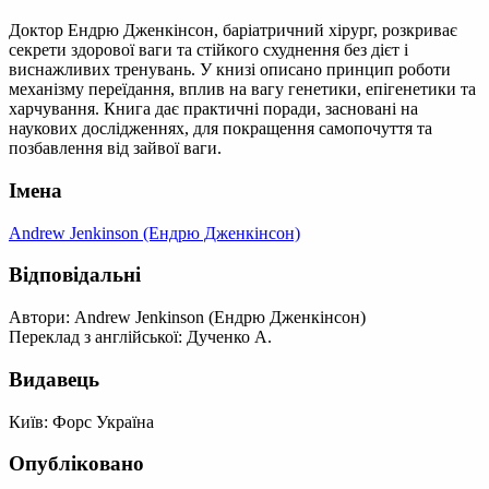
Доктор Ендрю Дженкінсон, баріатричний хірург, розкриває
секрети здорової ваги та стійкого схуднення без дієт і
виснажливих тренувань. У книзі описано принцип роботи
механізму переїдання, вплив на вагу генетики, епігенетики та
харчування. Книга дає практичні поради, засновані на
наукових дослідженнях, для покращення самопочуття та
позбавлення від зайвої ваги.
Імена
Andrew Jenkinson (Ендрю Дженкінсон)
Відповідальні
Автори: Andrew Jenkinson (Ендрю Дженкінсон)
Переклад з англійської: Дученко А.
Видавець
Київ: Форс Україна
Опубліковано