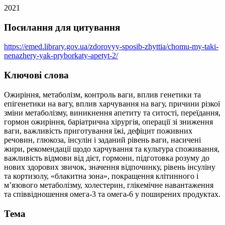
2021
Посилання для цитування
https://emed.library.gov.ua/zdorovyy-sposib-zhyttia/chomu-my-taki-
nenazhery-yak-pryborkaty-apetyt-2/
Ключові слова
Ожиріння, метаболізм, контроль ваги, вплив генетики та
епігенетики на вагу, вплив харчування на вагу, причини різкої
зміни метаболізму, виникнення апетиту та ситості, переїдання,
гормон ожиріння, баріатрична хірургія, операції зі зниження
ваги, важливість приготування їжі, дефіцит поживних
речовин, глюкоза, інсулін і заданий рівень ваги, насичені
жири, рекомендації щодо харчування та культура споживання,
важливість відмови від дієт, гормони, підготовка розуму до
нових здорових звичок, значення відпочинку, рівень інсуліну
та кортизолу, «блакитна зона», покращення клітинного і
м’язового метаболізму, холестерин, глікемічне навантаження
та співвідношення омега-3 та омега-6 у поширених продуктах.
Тема