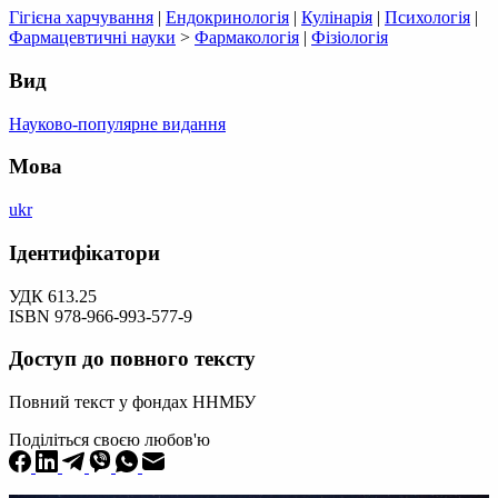
Гігієна харчування
|
Ендокринологія
|
Кулінарія
|
Психологія
|
Фармацевтичні науки
>
Фармакологія
|
Фізіологія
Вид
Науково-популярне видання
Мова
ukr
Ідентифікатори
УДК 613.25
ISBN 978-966-993-577-9
Доступ до повного тексту
Повний текст у фондах ННМБУ
Поділіться своєю любов'ю