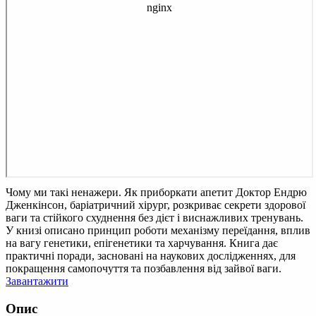
Чому ми такі ненажери. Як приборкати апетит
Доктор Ендрю
Дженкінсон, баріатричний хірург, розкриває секрети здорової
ваги та стійкого схуднення без дієт і виснажливих тренувань.
У книзі описано принцип роботи механізму переїдання, вплив
на вагу генетики, епігенетики та харчування. Книга дає
практичні поради, засновані на наукових дослідженнях, для
покращення самопочуття та позбавлення від зайвої ваги.
Завантажити
Опис