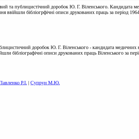
ий та публицистічний доробок Ю. Г. Віленського. Кандидата ме
я ввійшли бібліогрфічні описи друкованих праць за період 1964-2
блицистичний доробок Ю. Г. Віленського - кандидата медичних н
ли бібліографічні описи друкованих праць Віленського за період 1
Павленко Р.І.
|
Супрун М.Ю.