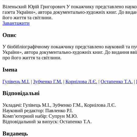
Віленьский Юрій Григорович
У покажчику представлено науков
газета України», автора документально-художніх книг. До виданн
його життя та світлини.
Завантажити
Опис
У біобібліографічному покажчику представлено науковий та пу
України», автора документально-художніх книг. До видання ввійш
про його життя та світлини.
Імена
Гулівець М.І.
|
Зубченко Г.М.
|
Корнілова Л.Є.
|
Остапенко Т.А.
|
Відповідальні
Укладачі: Гулівець М.І., Зубченко Г.М., Корнілова Л.Є.
Науковий редактор: Павленко Р.І.
Комп’ютерний набір: Супрун М.Ю.
Відповідальний за випуск: Остапенко Т.А.
Видавець