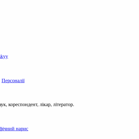
skyy
|
Персоналії
к, кореспондент, лікар, літератор.
афічний нарис