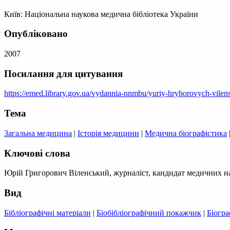
Київ: Національна наукова медична бібліотека України
Опубліковано
2007
Посилання для цитування
https://emed.library.gov.ua/vydannia-nnmbu/yuriy-hryhorovych-vilen
Тема
Загальна медицина
|
Історія медицини
|
Медична біографістика
Ключові слова
Юрій Григорович Віленський, журналіст, кандидат медичних нау
Вид
Бібліографічні матеріали
|
Біобібліографічний покажчик
|
Біогр