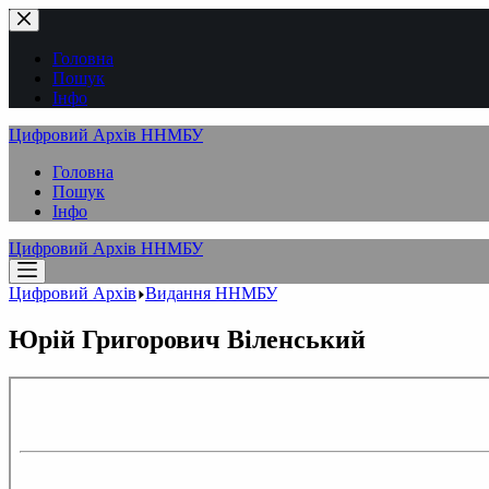
Перейти
до
вмісту
Головна
Пошук
Інфо
Цифровий Архів ННМБУ
Головна
Пошук
Інфо
Цифровий Архів ННМБУ
Цифровий Архів
Видання ННМБУ
Юрій Григорович Віленський