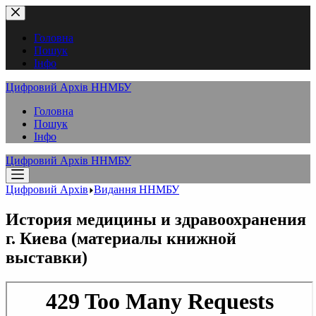
Перейти
до
вмісту
Головна
Пошук
Інфо
Цифровий Архів ННМБУ
Головна
Пошук
Інфо
Цифровий Архів ННМБУ
Цифровий Архів
Видання ННМБУ
История медицины и здравоохранения
г. Киева (материалы книжной
выставки)