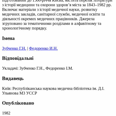
підготований до 1500-річчя Києва, містить перелік літератури
з історії медицини та охорони здоров’я міста за 1843–1982 рр.
Включає матеріали з історії медичної науки, розвитку
медичних закладів, санітарної служби, медичної освіти та
діяльності окремих медичних працівників. Джерела
згруповано за тематичними розділами в алфавітному та
хронологічному порядку.
Імена
Зубченко Г.Н.
|
Федоренко И.Н.
Відповідальні
Укладачі: Зубченко Г.Н., Федоренко І.М.
Видавець
Київ: Республіканська наукова медична бібліотека ім. Д.І.
Ульянова М3 УССР
Опубліковано
1982