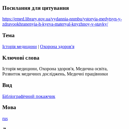
Посилання для цитування
https://emed.library.gov.ua/vydannia-nnmbu/ystoryia-medytsyn-y-
zdravookhranenyia-h-kyeva-materyal-knyzhnoy-v-stavky/
Тема
Історія медицини
|
Охорона здоров'я
Ключові слова
Історія медицини, Охорона здоров'я, Медична освіта,
Розвиток медичних досліджень, Медичні працівники
Вид
Бібліографічний покажчик
Мова
rus