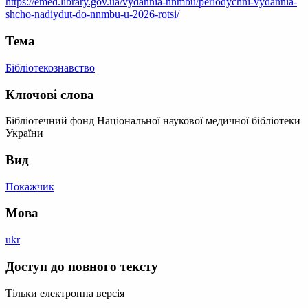
https://emed.library.gov.ua/vydannia-nnmbu/periodychni-vydannia-
shcho-nadiydut-do-nnmbu-u-2026-rotsi/
Тема
Бібліотекознавство
Ключові слова
Бібліотечний фонд Національної наукової медичної бібліотеки
України
Вид
Покажчик
Мова
ukr
Доступ до повного тексту
Тільки електронна версія