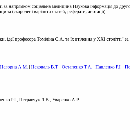
ітті за напрямком соціальна медицина
Наукова інформація до друго
ицина (скорочені варіанти статей, реферати, анотації)
 ідеї професора Томіліна С.А. та їх втілення у XXI столітті” за
Нагорна А.М.
|
Нековаль В.Т.
|
Остапенко Т.А.
|
Павленко Р.І.
|
Пе
нко Р.І., Петравчук Л.В., Уваренко А.Р.