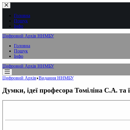
Перейти
до
вмісту
Головна
Пошук
Інфо
Цифровий Архів ННМБУ
Головна
Пошук
Інфо
Цифровий Архів ННМБУ
Цифровий Архів
Видання ННМБУ
Думки, ідеї професора Томіліна С.А. та 