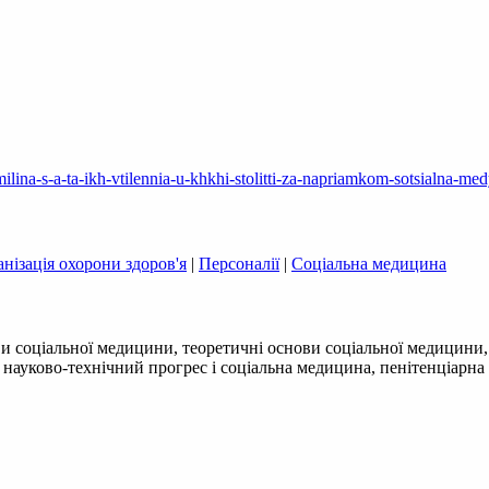
lina-s-a-ta-ikh-vtilennia-u-khkhi-stolitti-za-napriamkom-sotsialna-me
нізація охорони здоров'я
|
Персоналії
|
Соціальна медицина
ви соціальної медицини, теоретичні основи соціальної медицини
і, науково-технічний прогрес і соціальна медицина, пенітенціарн