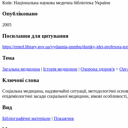
Київ: Національна наукова медична бібліотека України
Опубліковано
2005
Посилання для цитування
https://emed.library.gov.ua/vydannia-nnmbu/dumky-idei-profesora-tomi
Тема
Загальна медицина
|
Історія медицини
|
Охорона здоров'я
>
Орга
Ключові слова
Соціальна медицина, надзвичайні ситуації, методологічні осно
епідеміологічні засади соціальної медицини, вікові особливост
Вид
Бібліографічні матеріали
|
Покажчик