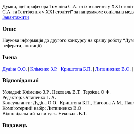
Думки, ідеї професора Томіліна С.А. та їх втілення у ХХI стол
С.А. та їх втілення у XXI столітті” за напрямком: соціальна мед
Завантажити
Опис
Наукова інформація до другого конкурсу на кращу роботу “Думки,
реферати, анотації)
Імена
Дудіна О.О.
|
Кліменко З.Р.
|
Криштопа Б.П.
|
Литвиненко В.О.
|
Відповідальні
Укладачі: Кліменко З.Р., Нековаль В.Т., Терзієва О.Ф.
Редактор: Остапенко Т. А.
Консультанти: Дудіна О.О., Криштопа Б.П., Нагорна А.М., Павле
Комп'ютерний набір: Литвиненко В.О.
Відповідальний за випуск: Нековаль В.Т.
Видавець