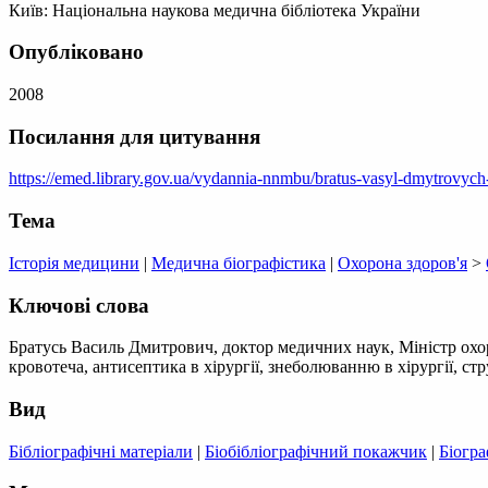
Київ: Національна наукова медична бібліотека України
Опубліковано
2008
Посилання для цитування
https://emed.library.gov.ua/vydannia-nnmbu/bratus-vasyl-dmytrovych
Тема
Історія медицини
|
Медична біографістика
|
Охорона здоров'я
>
Ключові слова
Братусь Василь Дмитрович, доктор медичних наук, Міністр охор
кровотеча, антисептика в хірургії, знеболюванню в хірургії, стр
Вид
Бібліографічні матеріали
|
Біобібліографічний покажчик
|
Біогр