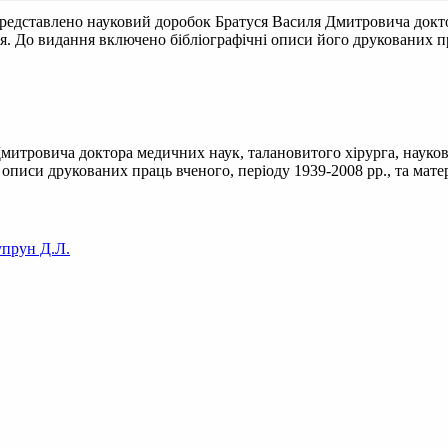
едставлено науковий доробок Братуся Василя Дмитровича доктор
 До видання включено бібліографічні описи його друкованих пра
митровича доктора медичних наук, талановитого хірурга, науко
писи друкованих праць вченого, періоду 1939-2008 рр., та матері
прун Д.Л.