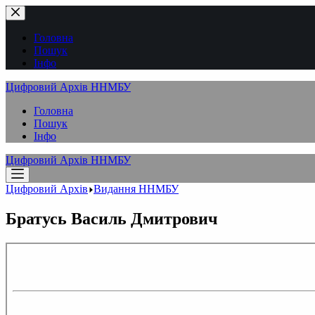
Перейти
до
вмісту
Головна
Пошук
Інфо
Цифровий Архів ННМБУ
Головна
Пошук
Інфо
Цифровий Архів ННМБУ
Цифровий Архів
Видання ННМБУ
Братусь Василь Дмитрович