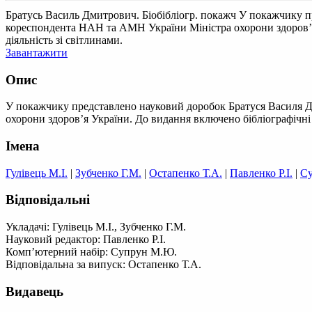
Братусь Василь Дмитрович. Біобібліогр. покажч
У покажчику пр
кореспондента НАН та АМН України Міністра охорони здоров’я.
діяльність зі світлинами.
Завантажити
Опис
У покажчику представлено науковий доробок Братуся Василя Д
охорони здоров’я України. До видання включено бібліографічні о
Імена
Гулівець М.І.
|
Зубченко Г.М.
|
Остапенко Т.А.
|
Павленко Р.І.
|
Су
Відповідальні
Укладачі: Гулівець М.І., Зубченко Г.М.
Науковий редактор: Павленко Р.І.
Комп’ютерний набір: Супрун М.Ю.
Відповідальна за випуск: Остапенко Т.А.
Видавець