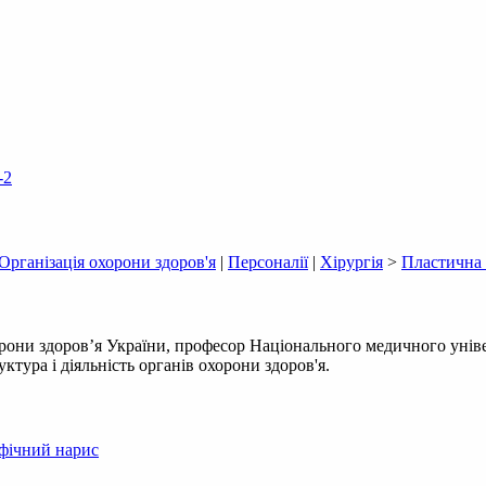
-2
Організація охорони здоров'я
|
Персоналії
|
Хірургія
>
Пластична 
они здоров’я України, професор Національного медичного універс
уктура і діяльність органів охорони здоров'я.
афічний нарис