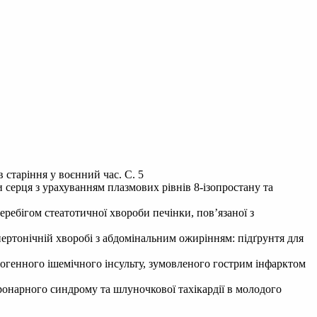
 старіння у воєнний час. С. 5
 серця з урахуванням плазмових рівнів 8-ізопростану та
ребігом стеатотичної хвороби печінки, пов’язаної з
пертонічній хворобі з абдомінальним ожирінням: підґрунтя для
огенного ішемічного інсульту, зумовленого гострим інфарктом
ронарного синдрому та шлуночкової тахікардії в молодого