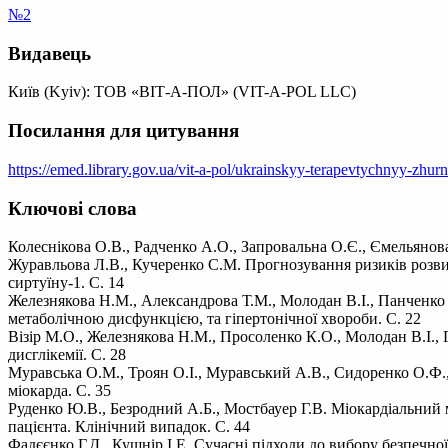
№2
Видавець
Київ (Kyiv): ТОВ «ВІТ-А-ПОЛ» (VIT-A-POL LLC)
Посилання для цитування
https://emed.library.gov.ua/vit-a-pol/ukrainskyy-terapevtychnyy-zhur
Ключові слова
Колеснікова О.В., Радченко А.О., Запровальна О.Є., Ємельянова
Журавльова Л.В., Кучеренко С.М. Прогнозування ризиків розвит
сиртуїну-1. С. 14
Железнякова Н.М., Александрова Т.М., Молодан В.І., Панченко 
метаболічною дисфункцією, та гіпертонічної хвороби. С. 22
Візір М.О., Железнякова Н.М., Просоленко К.О., Молодан В.І., 
дисглікемії. С. 28
Муравська О.М., Троян О.І., Муравський А.В., Сидоренко О.Ф.
міокарда. С. 35
Руденко Ю.В., Безродний А.Б., Мостбауер Г.В. Міокардіальний 
пацієнта. Клінічний випадок. С. 44
Фадєєнко Г.Д., Кушнір І.Е. Сучасні підходи до вибору безпечної