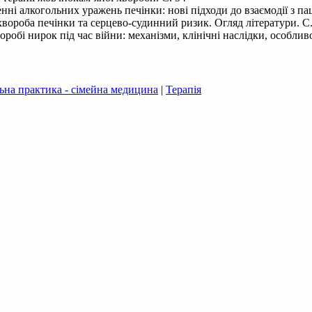
ні алкогольних уражень печінки: нові підходи до взаємодії з пац
хвороба печінки та серцево-судинний ризик. Огляд літератури. С.
обі нирок під час війни: механізми, клінічні наслідки, особливос
ьна практика - сімейна медицина
|
Терапія