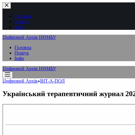
Перейти
до
вмісту
Головна
Пошук
Інфо
Цифровий Архів ННМБУ
Головна
Пошук
Інфо
Цифровий Архів ННМБУ
Цифровий Архів
ВІТ-А-ПОЛ
Український терапевтичний журнал 202