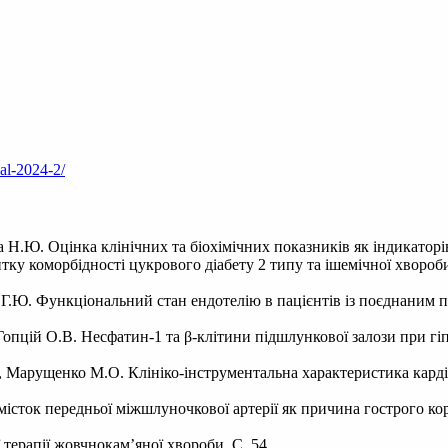
nal-2024-2/
 Н.Ю. Оцінка клінічних та біохімічних показників як індикаторів
ку коморбідності цукрового діабету 2 типу та ішемічної хвороби
Г.Ю. Функціональний стан ендотелію в пацієнтів із поєднаним пе
Гопцій О.В. Несфатин-1 та β-клітини підшлункової залози при гі
, Марущенко М.О. Клініко-інструментальна характеристика карді
місток передньої міжшлуночкової артерії як причина гострого ко
 терапії жовчнокам’яної хвороби. С. 54