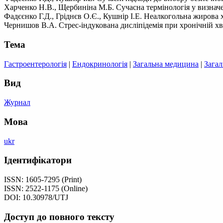
Харченко Н.В., Щербиніна М.Б. Сучасна термінологія у визначен
Фадєєнко Г.Д., Гріднєв О.Є., Кушнір І.Е. Неалкогольна жирова 
Чернишов В.А. Стрес-індукована дисліпідемія при хронічній хвор
Тема
Гастроентерологія
|
Ендокринологія
|
Загальна медицина
|
Загал
Вид
Журнал
Мова
ukr
Ідентифікатори
ISSN: 1605­-7295 (Print)
ISSN: 2522­-1175 (Online)
DOI: 10.30978/UTJ
Доступ до повного тексту