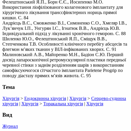
Фелештинський Я.П., Борн Є.Є., Йосипенко М.О.
Використання ліофілізованого колагенового імплантату для
хірургічного лікування транссфінктерних нориць прямої
кишки. С. 84
Андрієць В.С., Смовженко В.І., Симоненко С.О., Хмеляр І.В.,
Лук’янчук І.П., Унгурян І.С., Ігнатюк В.В., Андрієць Ю.В.
Індивідуальний підхід у лікуванні хронічного геморою. С. 88
Шиленко Ю.О., Фелештинський Я.П., Сміщук В.В.,
Степченкова Т.В. Особливості клінічного перебігу абсцесів та
флегмон м’яких тканин у ВІЛ-інфікованих хворих. С. 91
Малиновський А.В., Майоренко М.Н., Бадіон С.Ю. Перший
досвід лапароскопічної ретромускулярної пластики передньої
черевної стінки з заднім розділенням шарів з використанням
самофіксуючогося сітчастого імплантата Parietene Progrip по
поводу діастазу прямих м’язів живота. С. 95
Тема
Хірургія
>
Ендокринна хірургія
|
Хірургія
>
Серцево-судинна
хірургія
|
Хірургія
>
Торакальна хірургія
|
Хірургія
Вид
Журнал