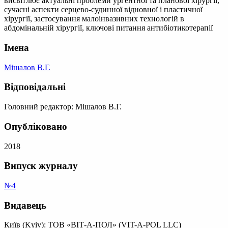
висвітлює актуальні проблеми ургентної та планової хірургії,
сучасні аспекти серцево-судинної відновної і пластичної
хірургії, застосування малоінвазивних технологій в
абдомінальній хірургії, ключові питання антибіотикотерапії
Імена
Мішалов В.Г.
Відповідальні
Головний редактор: Мішалов В.Г.
Опубліковано
2018
Випуск журналу
№4
Видавець
Київ (Kyiv): ТОВ «ВІТ-А-ПОЛ» (VIT-A-POL LLC)