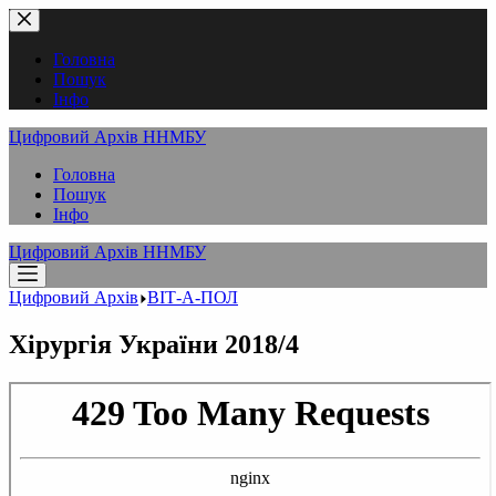
Перейти
до
вмісту
Головна
Пошук
Інфо
Цифровий Архів ННМБУ
Головна
Пошук
Інфо
Цифровий Архів ННМБУ
Цифровий Архів
ВІТ-А-ПОЛ
Хірургія України 2018/4