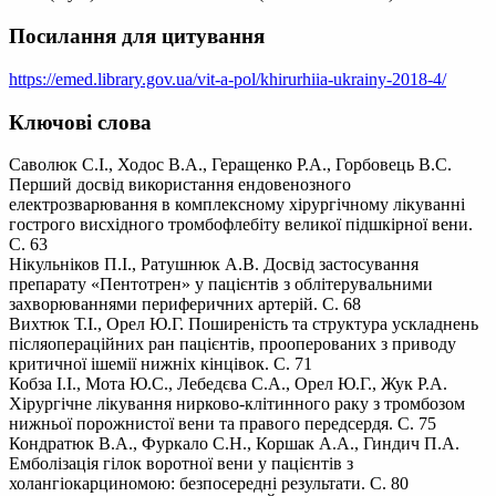
Посилання для цитування
https://emed.library.gov.ua/vit-a-pol/khirurhiia-ukrainy-2018-4/
Ключові слова
Саволюк С.І., Ходос В.А., Геращенко Р.А., Горбовець В.С.
Перший досвід використання ендовенозного
електрозварювання в комплексному хірургічному лікуванні
гострого висхідного тромбофлебіту великої підшкірної вени.
С. 63
Нікульніков П.І., Ратушнюк А.В. Досвід застосування
препарату «Пентотрен» у пацієнтів з облітерувальними
захворюваннями периферичних артерій. С. 68
Вихтюк Т.І., Орел Ю.Г. Поширеність та структура ускладнень
післяопераційних ран пацієнтів, прооперованих з приводу
критичної ішемії нижніх кінцівок. С. 71
Кобза І.І., Мота Ю.С., Лебедєва С.А., Орел Ю.Г., Жук Р.А.
Хірургічне лікування нирково-клітинного раку з тромбозом
нижньої порожнистої вени та правого передсердя. С. 75
Кондратюк В.А., Фуркало С.Н., Коршак А.А., Гиндич П.А.
Емболізація гілок воротної вени у пацієнтів з
холангіокарциномою: безпосередні результати. С. 80