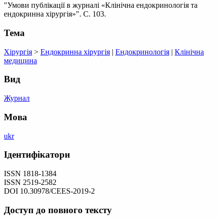
"Умови публікації в журналі «Клінічна ендокринологія та
ендокринна хірургія»". С. 103.
Тема
Хірургія
>
Ендокринна хірургія
|
Ендокринологія
|
Клінічна
медицина
Вид
Журнал
Мова
ukr
Ідентифікатори
ISSN 1818-1384
ISSN 2519-2582
DOI 10.30978/CEES-2019-2
Доступ до повного тексту