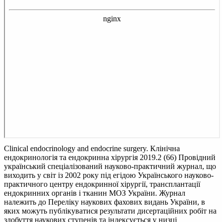
Clinical endocrinology and endocrine surgery. Клінічна
ендокринологія та ендокринна хірургія 2019.2 (66)
Провідний
український спеціалізований науково-практичний журнал, що
виходить у світ із 2002 року під егідою Українського науково-
практичного центру ендокринної хірургії, трансплантації
ендокринних органів і тканин МОЗ України. Журнал
належить до Переліку наукових фахових видань України, в
яких можуть публікуватися результати дисертаційних робіт на
здобуття наукових ступенів та індексується у низці