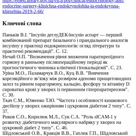
https://emed.library.gov.ua/vit-a-pol/clinical-endocrinology-and-
endocrine-surgery-klinichna-endokrynolohiia-ta-endokrynna-
khirurhiia-2019-2-66/
Ключові слова
Паньків В.І. "Інсулін деглуДЕК/інсулін аспарт — перший
комбінований препарат базального і прандіального аналогів
інсуліну у практиці ендокринологів: огляд літератури та
практичні рекомендації". С. 12.
Нечай О.П. "Визначення рівня зниження паратиреоїдного
гормону в ранньому післяопераційному періоді як
прогностичного чинника клінічної гіпокальціємії". С. 23.
Уріна М.О., Паламарчук В.О., Куц В.В. "Вивчення
кореляційного зв’язку між розміром аденоми прищитовидних
залоз та рівнем парагормону, кальцію, фосфору та вітаміну D
сироватки крові у хворих із первинним гіперпаратиреозом".
С. 30.
Ткач С.М., Юзвенко Т.Ю. "Частота і особливості кишкового
дисбіозу у хворих ожирінням і цукровим діабетом 2 типу". С.
37.
Риков С.О., Кирилюк М.Л., Сук С.А. "Роль sICAM-1 у
розвитку діабетичного макулярного набряку у хворих на
цукровий діабет 2 типу". С. 46.
Шідловський О.В., Кравців В.В., Гаплик Г.П., Шідловський