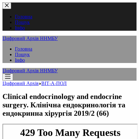
Перейти
до
вмісту
Головна
Пошук
Інфо
Цифровий Архів ННМБУ
Головна
Пошук
Інфо
Цифровий Архів ННМБУ
Цифровий Архів
ВІТ-А-ПОЛ
Clinical endocrinology and endocrine
surgery. Клінічна ендокринологія та
ендокринна хірургія 2019/2 (66)