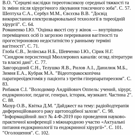
В.О. "Серцеві наслідки тиреотоксикозу середньої тяжкості та
їх зміни після хірургічного лікування токсичного зоба". С. 57.
Шептуха С.А., Сербул М.М., Євсєєва В.В. "Досвід
використання електрозварювальної технології в тиреоїдній
хірургії". С. 64.
Романенко І.Ю. "Оцінка якості сну у жінок — внутрішньо
переміщених осіб із загрозою переривання вагітності та
прогестероновою недостатністю у ранньому терміні
вагітності". С. 71.
Глоба Є.В., Зелінська Н.Б., Шевченко І.Ю., Сірик Н.Г.
"Синдром персистенції Мюллерових каналів: огляд літератури
та власні дані". С. 77.
Завгородний С.Н., Телушко Я.В., Рилов А.І., Данилюк М.Б.,
Зимня Е.А., Кубрак М.А. "Відеоторакоскопічна
паратиреоїдектомія у пацієнта з третім гіперпаратиреозом". С.
83.
Рибаков С.І. "Володимир Андрійович Оппель: учений, хірург,
ендокринолог, педагог, генерал, історик, музикант. Частина 2".
С. 88.
Мазур О.В., Квітка Д.М. "Дайджест на тему: радіойодтерапія
диференційованого раку щитоподібної залози". С. 98.
"Інформаційний лист № 4-Ф-2019 про проведення науково-
практичної конференції з міжнародною участю «Актуальні
питання ендокринології та ендокринної хірургії»". С. 101.
"Оголошення". С. 102.