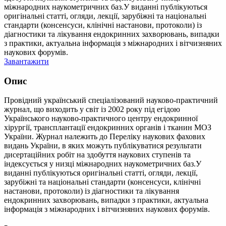
міжнародних наукометричних баз.У виданні публікуються
оригінальні статті, огляди, лекції, зарубіжні та національні
стандарти (консенсуси, клінічні настанови, протоколи) із
діагностики та лікування ендокринних захворювань, випадки
з практики, актуальна інформація з міжнародних і вітчизняних
наукових форумів.
Завантажити
Опис
Провідний український спеціалізований науково-практичний
журнал, що виходить у світ із 2002 року під егідою
Українського науково-практичного центру ендокринної
хірургії, трансплантації ендокринних органів і тканин МОЗ
України. Журнал належить до Переліку наукових фахових
видань України, в яких можуть публікуватися результати
дисертаційних робіт на здобуття наукових ступенів та
індексується у низці міжнародних наукометричних баз.У
виданні публікуються оригінальні статті, огляди, лекції,
зарубіжні та національні стандарти (консенсуси, клінічні
настанови, протоколи) із діагностики та лікування
ендокринних захворювань, випадки з практики, актуальна
інформація з міжнародних і вітчизняних наукових форумів.