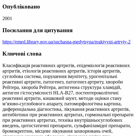
Опубліковано
2001
Посилання для цитування
https://emed.library.gov.ua/suchasna-medytsyna/reaktyvni-artryty-2
Ключові слова
Класифікація реактивних артритів, епідеміологія реактивних
артритів, етіологія реактивних артритів, історія артритів,
суглобова система, порушення імунітету, урогенітальні
реактивні артрити, патогенез, патогенез артриту, хвороби
Рейтера, хвороба Рейтера, антигенна структура хламідій,
антиген гістосумісності HLA-B27, постентероколітичні
реактивні артрити, кишковий шунт, методи оцінки стану
м’язово-суглобового апарату, патоморфологічна картина,
диференціальна діагностика, лікування реактивних артритів,
антибіотики при реактивних артритах, гормональні препарати
при реактивних артритах, техніка внутрішньосуглобових
введень, цитостатичні препарати, сульфаніламідні препарати,
бромокрептин, місцеве лікування захворювань очей,