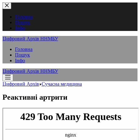
Перейти
до
вмісту
Головна
Пошук
Інфо
Цифровий Архів ННМБУ
Головна
Пошук
Інфо
Цифровий Архів ННМБУ
Цифровий Архів
Сучасна медицина
Реактивні артрити