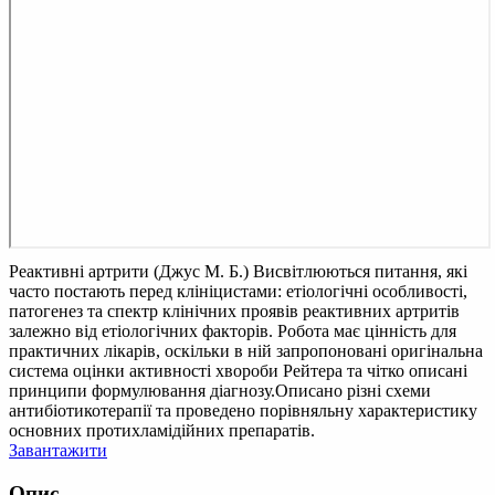
Реактивні артрити (Джус М. Б.)
Висвітлюються питання, які
часто постають перед клініцистами: етіологічні особливості,
патогенез та спектр клінічних проявів реактивних артритів
залежно від етіологічних факторів. Робота має цінність для
практичних лікарів, оскільки в ній запропоновані оригінальна
система оцінки активності хвороби Рейтера та чітко описані
принципи формулювання діагнозу.Описано різні схеми
антибіотикотерапії та проведено порівняльну характеристику
основних протихламідійних препаратів.
Завантажити
Опис