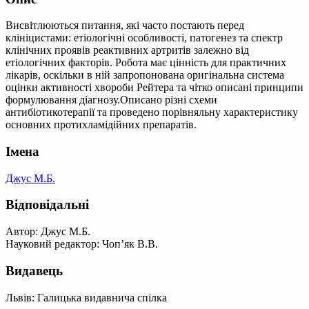
Висвітлюються питання, які часто постають перед
клініцистами: етіологічні особливості, патогенез та спектр
клінічних проявів реактивних артритів залежно від
етіологічних факторів. Робота має цінність для практичних
лікарів, оскільки в ній запропонована оригінальна система
оцінки активності хвороби Рейтера та чітко описані принципи
формулювання діагнозу.Описано різні схеми
антибіотикотерапії та проведено порівняльну характеристику
основних протихламідійних препаратів.
Імена
Джус М.Б.
Відповідальні
Автор: Джус М.Б.
Науковий редактор: Чоп’як В.В.
Видавець
Львів: Галицька видавнича спілка