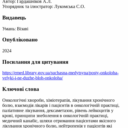
Автор: Гардашніков А.Л.
Упорядник та ілюстратор: Лукомська С.О.
Видавець
Умань: Візаві
Опубліковано
2024
Посилання для цитування
https://emed.library.gov.ua/suchasna-medytsyna/posty-onkoloha-
velyki-i-ne-duzhe-bloh-onkoloha/
Ключові слова
Онкологічні хвороби, хіміотерапія, лікування хронічного
болю, взаємодія лікарів і пацієнтів в онкологічній практиці,
паліативне лікування, дексаметазон, рівень лейкоцитів у
крові, принципи знеболення в онкологічній практиці,
медичний канабіс, шляхи отримання пацієнтами якісного
лікування хронічного болю, нейтропенія у пацієнтів які