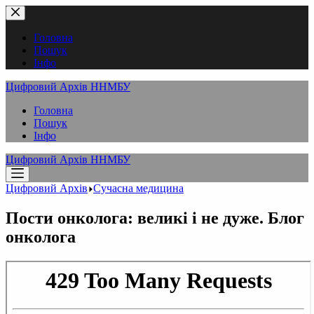
Перейти
до
вмісту
Головна
Пошук
Інфо
Цифровий Архів ННМБУ
Головна
Пошук
Інфо
Цифровий Архів ННМБУ
Цифровий Архів
Сучасна медицина
Пости онколога: великі і не дуже. Блог
онколога