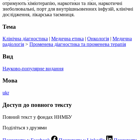
отримують хіміотерапію, наркотики та ліки, наркотичні
знеболювальні, порт для внутрішньовенних інфузій, клінічні
дослідження, лікарська таємниця.
Тема
Клінічна діагностика
|
Медична етика
|
Онкологія
|
Медична
радіологія
>
Променева діагностика та променева терапія
Вид
Науково-популярне видання
Мова
ukr
Доступ до повного тексту
Повний текст у фондах ННМБУ
Поділіться з друзями