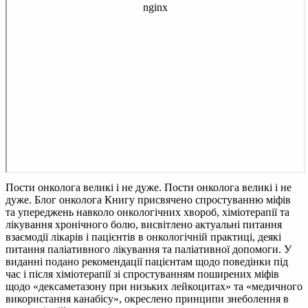
Пости онколога великі і не дуже. Пости онколога великі і не
дуже. Блог онколога
Книгу присвячено спростуванню міфів
та упереджень навколо онкологічних хвороб, хіміотерапії та
лікування хронічного болю, висвітлено актуальні питання
взаємодії лікарів і пацієнтів в онкологічній практиці, деякі
питання паліативного лікування та паліативної допомоги. У
виданні подано рекомендації пацієнтам щодо поведінки під
час і після хіміотерапії зі спростуванням поширених міфів
щодо «дексаметазону при низьких лейкоцитах» та «медичного
використання канабісу», окреслено принципи знеболення в