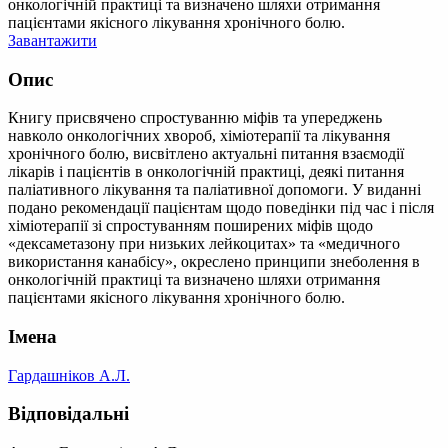
онкологічній практиці та визначено шляхи отримання
пацієнтами якісного лікування хронічного болю.
Завантажити
Опис
Книгу присвячено спростуванню міфів та упереджень
навколо онкологічних хвороб, хіміотерапії та лікування
хронічного болю, висвітлено актуальні питання взаємодії
лікарів і пацієнтів в онкологічній практиці, деякі питання
паліативного лікування та паліативної допомоги. У виданні
подано рекомендації пацієнтам щодо поведінки під час і після
хіміотерапії зі спростуванням поширених міфів щодо
«дексаметазону при низьких лейкоцитах» та «медичного
використання канабісу», окреслено принципи знеболення в
онкологічній практиці та визначено шляхи отримання
пацієнтами якісного лікування хронічного болю.
Імена
Гардашніков А.Л.
Відповідальні