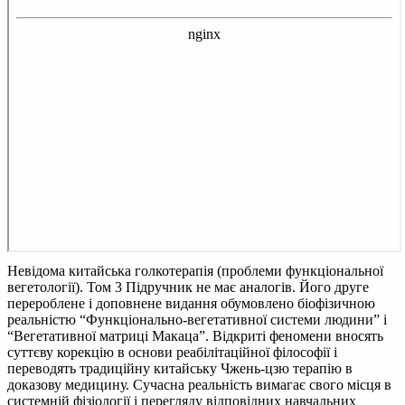
Невідома китайська голкотерапія (проблеми функціональної
вегетології). Том 3
Підручник не має аналогів. Його друге
перероблене і доповнене видання обумовлено біофізичною
реальністю “Функціонально-вегетативної системи людини” і
“Вегетативної матриці Макаца”. Відкриті феномени вносять
суттєву корекцію в основи реабілітаційної філософії і
переводять традиційну китайську Чжень-цзю терапію в
доказову медицину. Сучасна реальність вимагає свого місця в
системній фізіології і перегляду відповідних навчальних