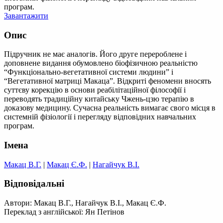
програм.
Завантажити
Опис
Підручник не має аналогів. Його друге перероблене і
доповнене видання обумовлено біофізичною реальністю
“Функціонально-вегетативної системи людини” і
“Вегетативної матриці Макаца”. Відкриті феномени вносять
суттєву корекцію в основи реабілітаційної філософії і
переводять традиційну китайську Чжень-цзю терапію в
доказову медицину. Сучасна реальність вимагає свого місця в
системній фізіології і перегляду відповідних навчальних
програм.
Імена
Макац В.Г.
|
Макац Є.Ф.
|
Нагайчук В.І.
Відповідальні
Автори: Макац В.Г., Нагайчук В.І., Макац Є.Ф.
Переклад з англійської: Ян Петінов