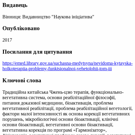
Видавець
Вінниця: Видавництво "Наукова ініціатива"
Опубліковано
2017
Посилання для цитування
https://emed.library.gov.ua/suchasna-medytsyna/nevidoma-kytayska-
holkoterapiia-problemy-funktsionalnoi-vehetolohii-tom-iii
Ключові слова
Традиційна китайська Чжень-цзю терапія, функціонально-
вегетативна система, основи реабілітаційної філософії,
питання доказової медицини, біоактивація, проблема
вегетативної реабілітації, проблема реабілітаційної вегетології,
фактори малої інтенсивності як основа корекції вегетативних
порушень, мікробіологічні основи біоактивації, клінічні
основи біоактивації, вегетативні основи біоактивації,
вегетативна корекція по програмі «Гармонізатор»,