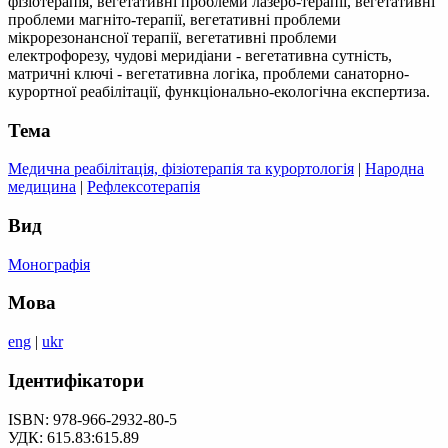
фізіотерапія, вегетативні проблеми лазеро-терапії, вегетативні
проблеми магніто-терапії, вегетативні проблеми
мікрорезонансної терапії, вегетативні проблеми
електрофорезу, чудові меридіани - вегетативна сутність,
матричні ключі - вегетативна логіка, проблеми санаторно-
курортної реабілітації, функціонально-екологічна експертиза.
Тема
Медична реабілітація, фізіотерапія та курортологія
|
Народна
медицина
|
Рефлексотерапія
Вид
Монографія
Мова
eng
|
ukr
Ідентифікатори
ISBN: 978-966-2932-80-5
УДК: 615.83:615.89