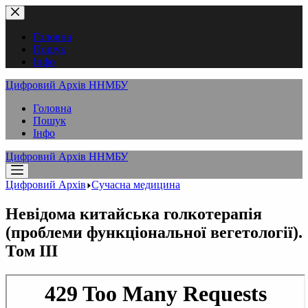
Перейти
до
вмісту
Головна
Пошук
Інфо
Цифровий Архів ННМБУ
Головна
Пошук
Інфо
Цифровий Архів ННМБУ
Цифровий Архів
Сучасна медицина
Невідома китайська голкотерапія
(проблеми функціональної вегетології).
Том ІІІ