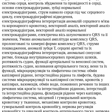
система серця, контроль збудження та провідності в серці,
основи електрокардіограми, зубці нормальної
електрокардіограми, струм навколо серця під час серцевого
циклу, електрокардіографічні відведення,
електрокардіографічна інтерпретація аномалій серцевого м'яза
та коронарного кровотоку, векторний аналіз, векторний аналіз
електрокардіограм, векторний аналіз нормальної
електрокардіограми, електрична вісь шлуночкового QRS та її
значення, Умови аномальної амплітуди комплексу QRS,
пролонговані та химерні форми комплексу QRS, струми
пошкодження, аномалії зубця Т, серцеві аритмії та їх
електрокардіографічна інтерпретація, аномальні синусові
ритми, блокада внутрішньосерцевих провідних шляхів,
розтяжність судин, функції артеріальної та венозної систем,
розтяжність судин, коливання артеріального тиску, вени та їх
функції, мікроциркуляція та лімфатична система: обмін
капілярної рідини, інтерстиційна рідина та лімфотік, будова
системи мікроциркуляції та капілярної системи, кровотік у
капілярах, вазомоція, обмін води, поживних речовин та інших
речовин між кров'ю та інтерстиційною рідиною, інтерстицій
та інтерстиційна рідина, фільтрація рідини через капіляри,
лімфатична система, місцевий і гуморальний контроль
кровотоку у тканинах, механізми контролю кровотоку,
гуморальний контроль кровообігу, нервова регуляція
кровообігу та швидкий контроль артеріального тиску, нервова