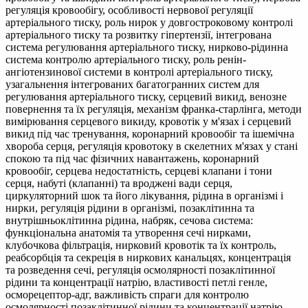
регуляція кровообігу, особливості нервової регуляції
артеріального тиску, роль нирок у довгостроковому контролі
артеріального тиску та розвитку гіпертензії, інтегрована
система регулювання артеріального тиску, нирково-рідинна
система контролю артеріального тиску, роль ренін-
ангіотензинової системи в контролі артеріального тиску,
узагальнення інтегрованих багатогранних систем для
регулювання артеріального тиску, серцевий викид, венозне
повернення та їх регуляція, механізм франка-старлінга, методи
вимірювання серцевого викиду, кровотік у м'язах і серцевий
викид під час тренування, коронарний кровообіг та ішемічна
хвороба серця, регуляція кровотоку в скелетних м'язах у стані
спокою та під час фізичних навантажень, коронарний
кровообіг, серцева недостатність, серцеві клапани і тони
серця, набуті (клапанні) та вроджені вади серця,
циркуляторний шок та його лікування, рідина в організмі і
нирки, регуляція рідини в організмі, позаклітинна та
внутрішньоклітинна рідина, набряк, сечова система:
функціональна анатомія та утворення сечі нирками,
клубочкова фільтрація, нирковий кровотік та їх контроль,
реабсорбція та секреція в ниркових канальцях, концентрація
та розведення сечі, регуляція осмолярності позаклітинної
рідини та концентрації натрію, властивості петлі генле,
осморецептор-адг, важливість спраги для контролю
осмолярності позаклітинної рідини та концентрації натрію,