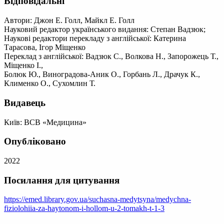
Відповідальні
Автори: Джон Е. Голл, Майкл Е. Голл
Науковий редактор українського видання: Степан Вадзюк;
Наукові редактори перекладу з англійської: Катерина
Тарасова, Ігор Міщенко
Переклад з англійської: Вадзюк С., Волкова Н., Запорожець Т.,
Міщенко І.,
Болюк Ю., Виноградова-Аник О., Горбань Л., Драчук К.,
Клименко О., Сухомлин Т.
Видавець
Київ: ВСВ «Медицина»
Опубліковано
2022
Посилання для цитування
https://emed.library.gov.ua/suchasna-medytsyna/medychna-
fiziolohiia-za-haytonom-i-hollom-u-2-tomakh-t-1-3