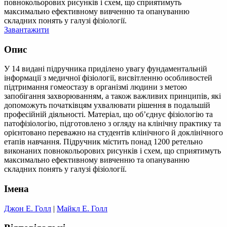
повнокольорових рисунків і схем, що сприятимуть
максимально ефективному вивченню та опануванню
складних понять у галузі фізіології.
Завантажити
Опис
У 14 видані підручника приділено увагу фундаментальній
інформації з медичної фізіології, висвітленню особливостей
підтримання гомеостазу в організмі людини з метою
запобігання захворюванням, а також важливих принципів, які
допоможуть початківцям ухвалювати рішення в подальшій
професійній діяльності. Матеріал, що об’єднує фізіологію та
патофізіологію, підготовлено з огляду на клінічну практику та
орієнтовано переважно на студентів клінічного й доклінічного
етапів навчання. Підручник містить понад 1200 ретельно
виконаних повнокольорових рисунків і схем, що сприятимуть
максимально ефективному вивченню та опануванню
складних понять у галузі фізіології.
Імена
Джон Е. Голл
|
Майкл Е. Голл