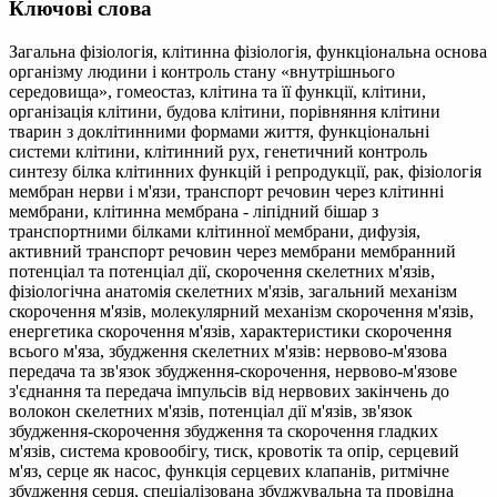
Ключові слова
Загальна фізіологія, клітинна фізіологія, функціональна основа
організму людини і контроль стану «внутрішнього
середовища», гомеостаз, клітина та її функції, клітини,
організація клітини, будова клітини, порівняння клітини
тварин з доклітинними формами життя, функціональні
системи клітини, клітинний рух, генетичний контроль
синтезу білка клітинних функцій і репродукції, рак, фізіологія
мембран нерви і м'язи, транспорт речовин через клітинні
мембрани, клітинна мембрана - ліпідний бішар з
транспортними білками клітинної мембрани, дифузія,
активний транспорт речовин через мембрани мембранний
потенціал та потенціал дії, скорочення скелетних м'язів,
фізіологічна анатомія скелетних м'язів, загальний механізм
скорочення м'язів, молекулярний механізм скорочення м'язів,
енергетика скорочення м'язів, характеристики скорочення
всього м'яза, збудження скелетних м'язів: нервово-м'язова
передача та зв'язок збудження-скорочення, нервово-м'язове
з'єднання та передача імпульсів від нервових закінчень до
волокон скелетних м'язів, потенціал дії м'язів, зв'язок
збудження-скорочення збудження та скорочення гладких
м'язів, система кровообігу, тиск, кровотік та опір, серцевий
м'яз, серце як насос, функція серцевих клапанів, ритмічне
збудження серця, спеціалізована збуджувальна та провідна