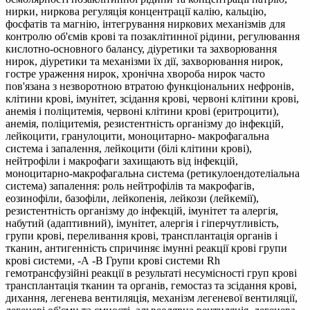
нирки, ниркова регуляція концентрації калію, кальцію,
фосфатів та магнію, інтегрування ниркових механізмів для
контролю об'ємів крові та позаклітинної рідини, регулювання
кислотно-основного балансу, діуретики та захворювання
нирок, діуретики та механізми їх дії, захворювання нирок,
гостре ураження нирок, хронічна хвороба нирок часто
пов'язана з незворотною втратою функціональних нефронів,
клітини крові, імунітет, зсідання крові, червоні клітини крові,
анемія і поліцитемія, червоні клітини крові (еритроцити),
анемія, поліцитемія, резистентність організму до інфекцій,
лейкоцити, гранулоцити, моноцитарно- макрофагальна
система і запалення, лейкоцити (білі клітини крові),
нейтрофіли і макрофаги захищають від інфекцій,
моноцитарно-макрофагальна система (ретикулоендотеліальна
система) запалення: роль нейтрофілів та макрофагів,
еозинофіли, базофіли, лейкопенія, лейкози (лейкемії),
резистентність організму до інфекцій, імунітет та алергія,
набутий (адаптивний), імунітет, алергія і гіперчутливість,
групи крові, переливання крові, трансплантація органів і
тканин, антигенність спричиняє імунні реакції крові групи
крові системи, -А -В Групи крові системи Rh
гемотрансфузійні реакції в результаті несумісності груп крові
трансплантація тканин та органів, гемостаз та зсідання крові,
дихання, легенева вентиляція, механізм легеневої вентиляції,