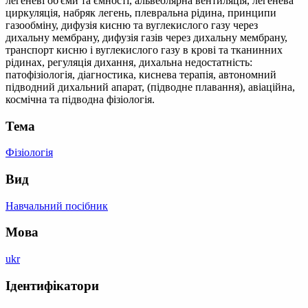
легеневі об'єми та ємності, альвеолярна вентиляція, легенева
циркуляція, набряк легень, плевральна рідина, принципи
газообміну, дифузія кисню та вуглекислого газу через
дихальну мембрану, дифузія газів через дихальну мембрану,
транспорт кисню і вуглекислого газу в крові та тканинних
рідинах, регуляція дихання, дихальна недостатність:
патофізіологія, діагностика, киснева терапія, автономний
підводний дихальний апарат, (підводне плавання), авіаційна,
космічна та підводна фізіологія.
Тема
Фізіологія
Вид
Навчальний посібник
Мова
ukr
Ідентифікатори