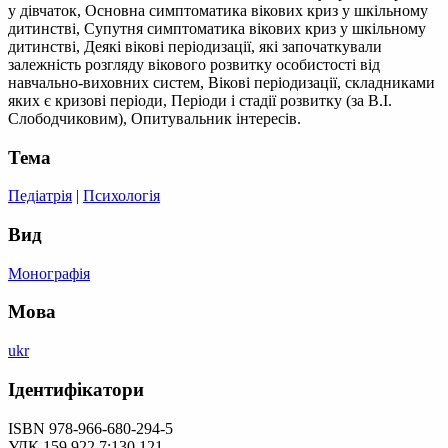
у дівчаток, Основна симптоматика вікових криз у шкільному
дитинстві, Супутня симптоматика вікових криз у шкільному
дитинстві, Деякі вікові періодизації, які започаткували
залежність розгляду вікового розвитку особистості від
навчально-виховних систем, Вікові періодизації, складниками
яких є кризові періоди, Періоди і стадії розвитку (за В.І.
Слободчиковим), Опитувальник інтересів.
Тема
Педіатрія
|
Психологія
Вид
Монографія
Мова
ukr
Ідентифікатори
ISBN 978-966-680-294-5
УДК 159.922.7:130.121