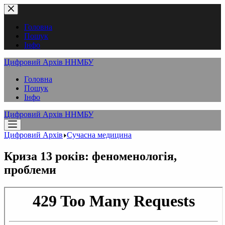
Перейти
до
вмісту
Головна
Пошук
Інфо
Цифровий Архів ННМБУ
Головна
Пошук
Інфо
Цифровий Архів ННМБУ
Цифровий Архів
Сучасна медицина
Криза 13 років: феноменологія,
проблеми