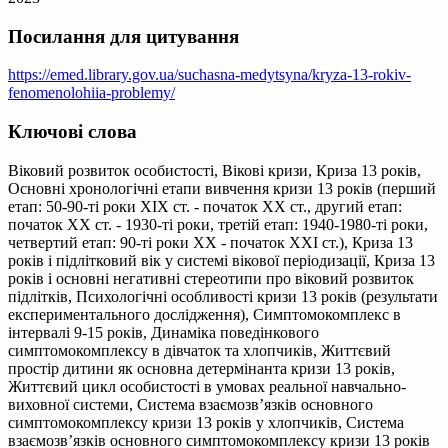
Посилання для цитування
https://emed.library.gov.ua/suchasna-medytsyna/kryza-13-rokiv-
fenomenolohiia-problemy/
Ключові слова
Віковий розвиток особистості, Вікові кризи, Криза 13 років,
Основні хронологічні етапи вивчення кризи 13 років (перший
етап: 50-90-ті роки XIX ст. - початок XX ст., другий етап:
початок XX ст. - 1930-ті роки, третій етап: 1940-1980-ті роки,
четвертий етап: 90-ті роки XX - початок XXI ст.), Криза 13
років і підлітковий вік у системі вікової періодизації, Криза 13
років і основні негативні стереотипи про віковий розвиток
підлітків, Психологічні особливості кризи 13 років (результати
експериментального дослідження), Симптомокомплекс в
інтервалі 9-15 років, Динаміка поведінкового
симптомокомплексу в дівчаток та хлопчиків, Життєвий
простір дитини як основна детермінанта кризи 13 років,
Життєвий цикл особистості в умовах реальної навчально-
виховної системи, Система взаємозв’язків основного
симптомокомплексу кризи 13 років у хлопчиків, Система
взаємозв’язків основного симптомокомплексу кризи 13 років