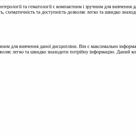
ентерології та гематології є компактним і зручним для вивчення
ть, схематичність та доступність дозволяє легко та швидко знахо
ручним для вивчення даної дисципліни. Він є максимально інформ
воляє легко та швидко знаходити потрібну інформацію. Даний консп