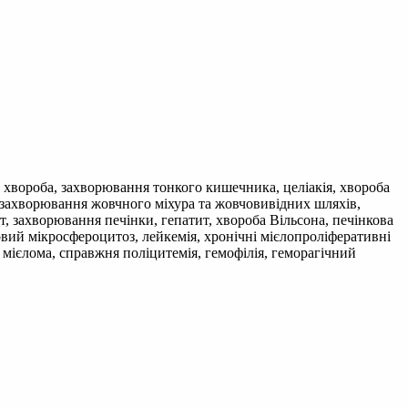
а хвороба, захворювання тонкого кишечника, целіакія, хвороба
 захворювання жовчного міхура та жовчовивідних шляхів,
, захворювання печінки, гепатит, хвороба Вільсона, печінкова
овий мікросфероцитоз, лейкемія, хронічні мієлопроліферативні
мієлома, справжня поліцитемія, гемофілія, геморагічний