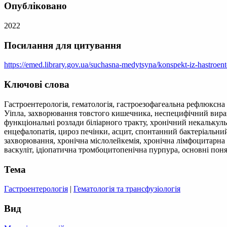
Опубліковано
2022
Посилання для цитування
https://emed.library.gov.ua/suchasna-medytsyna/konspekt-iz-hastroent
Ключові слова
Гастроентерологія, гематологія, гастроезофагеальна рефлюксна
Уіпла, захворювання товстого кишечника, неспецифічний вира
функціональні розлади біліарного тракту, хронічний некалькул
енцефалопатія, цироз печінки, асцит, спонтанний бактеріальний
захворювання, хронічна міслолейкемія, хронічна лімфоцитарна 
васкуліт, ідіопатична тромбоцитопенічна пурпура, основні понят
Тема
Гастроентерологія
|
Гематологія та трансфузіологія
Вид