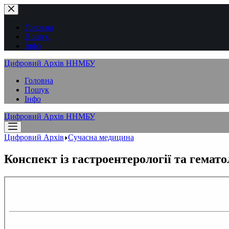
Перейти
до
вмісту
Головна
Пошук
Інфо
Цифровий Архів ННМБУ
Головна
Пошук
Інфо
Цифровий Архів ННМБУ
Цифровий Архів
Сучасна медицина
Конспект із гастроентерології та гемато