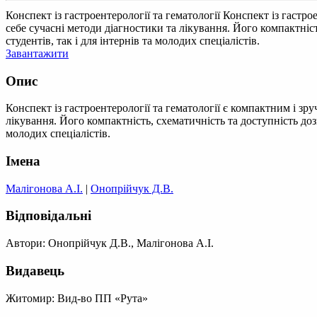
Конспект із гастроентерології та гематології
Конспект із гастро
себе сучасні методи діагностики та лікування. Його компактніс
студентів, так і для інтернів та молодих спеціалістів.
Завантажити
Опис
Конспект із гастроентерології та гематології є компактним і з
лікування. Його компактність, схематичність та доступність доз
молодих спеціалістів.
Імена
Малігонова А.І.
|
Онопрійчук Д.В.
Відповідальні
Автори: Онопрійчук Д.В., Малігонова А.І.
Видавець
Житомир: Вид-во ПП «Рута»