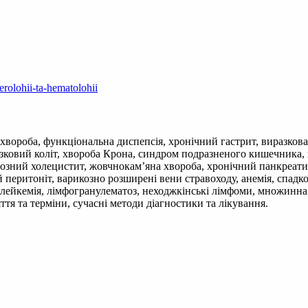
erolohii-ta-hematolohii
 хвороба, функціональна диспепсія, хронічний гастрит, виразков
зковий коліт, хвороба Крона, синдром подразненого кишечника,
ьозний холецистит, жовчнокам’яна хвороба, хронічний панкреатит
 перитоніт, варикозно розширені вени стравоходу, анемія, спадк
лейкемія, лімфогранулематоз, неходжкінські лімфоми, множинна 
тя та терміни, сучасні методи діагностики та лікування.