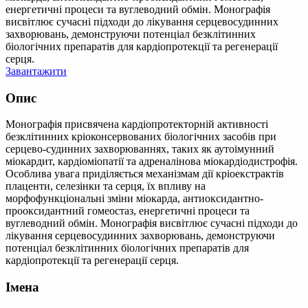
енергетичні процеси та вуглеводний обмін. Монографія
висвітлює сучасні підходи до лікування серцевосудинних
захворювань, демонструючи потенціал безклітинних
біологічних препаратів для кардіопротекції та регенерації
серця.
Завантажити
Опис
Монографія присвячена кардіопротекторній активності
безклітинних кріоконсервованих біологічних засобів при
серцево-судинних захворюваннях, таких як аутоімунний
міокардит, кардіоміопатії та адреналінова міокардіодистрофія.
Особлива увага приділяється механізмам дії кріоекстрактів
плаценти, селезінки та серця, їх впливу на
морфофункціональні зміни міокарда, антиоксидантно-
прооксидантний гомеостаз, енергетичні процеси та
вуглеводний обмін. Монографія висвітлює сучасні підходи до
лікування серцевосудинних захворювань, демонструючи
потенціал безклітинних біологічних препаратів для
кардіопротекції та регенерації серця.
Імена