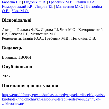
Бабаєва Г.Г.
|
Гладких Ф.В.
|
Гребеник М.В.
|
Іванів Ю.А.
|
Коморовський Р.Р.
|
Лядова Т.І.
|
Матвєєнко М.С.
|
Петюніна
О.В.
|
Чиж М.О.
Відповідальні
Автори: Гладких Ф.В., Лядова Т.І. Чиж М.О., Коморовський
Р.Р., Бабаєва Г.Г., Матвєєнко М.С.
Рецензенти: Іванів Ю.А., Гребеник М.В., Петюніна О.В.
Видавець
Вінниця: ТВОРИ
Опубліковано
2025
Посилання для цитування
https://emed.library.gov.ua/suchasna-medytsyna/kardioselektyvnist-
kriobiotekhnolohichnykh-zasobiv-u-terapii-sertsevo-sudynnykh-
zakhvoriuvan/