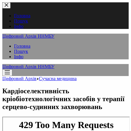
Перейти
до
вмісту
Головна
Пошук
Інфо
Цифровий Архів ННМБУ
Головна
Пошук
Інфо
Цифровий Архів ННМБУ
Цифровий Архів
Сучасна медицина
Кардіоселективність
кріобіотехнологічних засобів у терапії
серцево-судинних захворювань