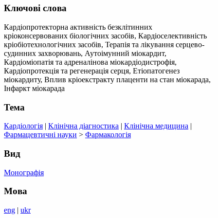
Ключові слова
Кардіопротекторна активність безклітинних
кріоконсервованих біологічних засобів, Кардіоселективність
кріобіотехнологічних засобів, Терапія та лікування серцево-
судинних захворювань, Аутоімунний міокардит,
Кардіоміопатія та адреналінова міокардіодистрофія,
Кардіопротекція та регенерація серця, Етіопатогенез
міокардиту, Вплив кріоекстракту плаценти на стан міокарада,
Інфаркт міокарада
Тема
Кардіологія
|
Клінічна діагностика
|
Клінічна медицина
|
Фармацевтичні науки
>
Фармакологія
Вид
Монографія
Мова
eng
|
ukr