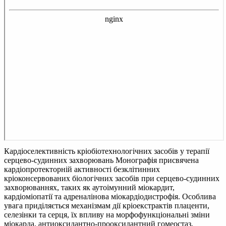
Кардіоселективність кріобіотехнологічних засобів у терапії
серцево-судинних захворювань
Монографія присвячена
кардіопротекторній активності безклітинних
кріоконсервованих біологічних засобів при серцево-судинних
захворюваннях, таких як аутоімунний міокардит,
кардіоміопатії та адреналінова міокардіодистрофія. Особлива
увага приділяється механізмам дії кріоекстрактів плаценти,
селезінки та серця, їх впливу на морфофункціональні зміни
міокарда, антиоксидантно-прооксидантний гомеостаз,