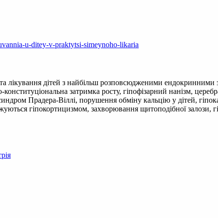
vannia-u-ditey-v-praktytsi-simeynoho-likaria
ння та лікування дітей з найбільш розповсюдженими ендокринним
но-конституціональна затримка росту, гіпофізарний нанізм, цере
дром Прадера-Віллі, порушення обміну кальцію у дітей, гіпокаль
джуються гіпокортицизмом, захворювання щитоподібної залози, гі
трія