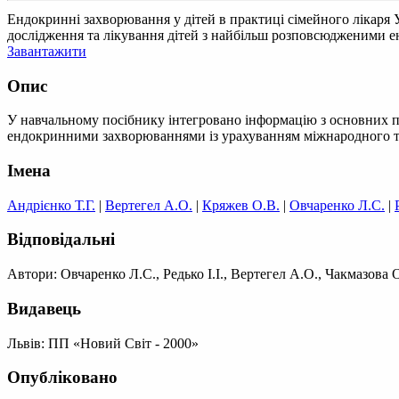
Ендокринні захворювання у дітей в практиці сімейного лікаря
дослідження та лікування дітей з найбільш розповсюдженими е
Завантажити
Опис
У навчальному посібнику інтегровано інформацію з основних пи
ендокринними захворюваннями із урахуванням міжнародного та 
Імена
Андрієнко Т.Г.
|
Вертегел А.О.
|
Кряжев О.В.
|
Овчаренко Л.С.
|
Відповідальні
Автори: Овчаренко Л.С., Редько І.І., Вертегел А.О., Чакмазова О
Видавець
Львів: ПП «Новий Світ - 2000»
Опубліковано