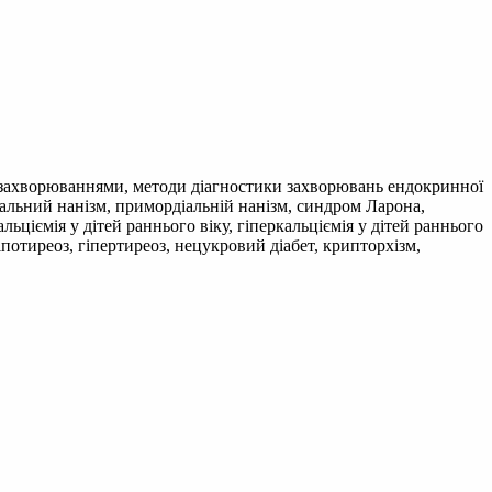
и захворюваннями, методи діагностики захворювань ендокринної
бральний нанізм, примордіальній нанізм, синдром Ларона,
ціємія у дітей раннього віку, гіперкальціємія у дітей раннього
потиреоз, гіпертиреоз, нецукровий діабет, крипторхізм,