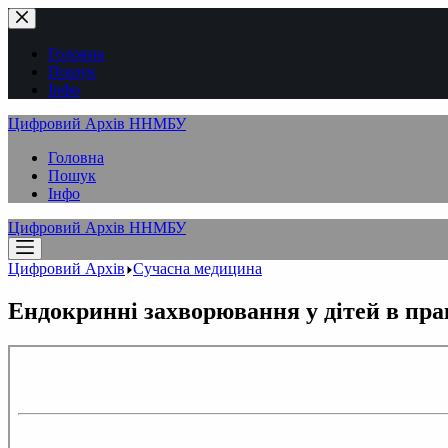
Перейти
до
вмісту
Головна
Пошук
Інфо
Цифровий Архів ННМБУ
Головна
Пошук
Інфо
Цифровий Архів ННМБУ
Цифровий Архів
Сучасна медицина
Ендокринні захворювання у дітей в пра