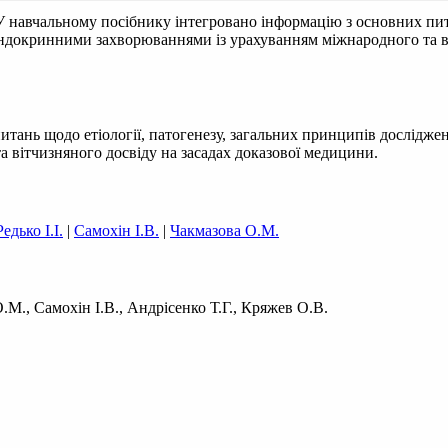
У навчальному посібнику інтегровано інформацію з основних пита
ндокринними захворюваннями із урахуванням міжнародного та ві
тань щодо етіології, патогенезу, загальних принципів дослідже
вітчизняного досвіду на засадах доказової медицини.
Редько І.І.
|
Самохін І.В.
|
Чакмазова О.М.
.М., Самохін І.В., Андрісенко Т.Г., Кряжев О.В.