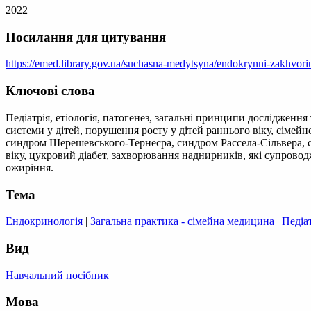
2022
Посилання для цитування
https://emed.library.gov.ua/suchasna-medytsyna/endokrynni-zakhvoriu
Ключові слова
Педіатрія, етіологія, патогенез, загальні принципи дослідже
системи у дітей, порушення росту у дітей раннього віку, сімей
синдром Шерешевського-Тернесра, синдром Рассела-Сільвера, син
віку, цукровий діабет, захворювання наднирників, які супрово
ожиріння.
Тема
Ендокринологія
|
Загальна практика - сімейна медицина
|
Педіа
Вид
Навчальний посібник
Мова