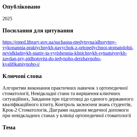
Опубліковано
2025
Посилання для цитування
https://emed.library.gov.ua/suchasna-medytsyna/alhorytmy-
vykonannia-praktychnykh-navychok-z-ortopedychnoi-stomatolohii-
nevidkladnykh-staniv-ta-vyrishennia-klinichnykh-sytuatsiynykh-
zavdan-pry-pidhotovtsi-do-iedynoho-derzhavnoho-
kvalifikatsiynoho-i/
Ключові слова
Алгоритми виконання практичних навичок з ортопедичної
стоматології, Невідкладні стани та вирішення клінічних
ситуаційних, Завдання при підготовці до єдиного державного
кваліфікаційного іспиту, Контроль засвоєння знань студентів,
Крок-2 Стоматологія, Діаграми надання медичної допомоги
при невідкладних станах у клініці ортопедичної стоматології
Тема