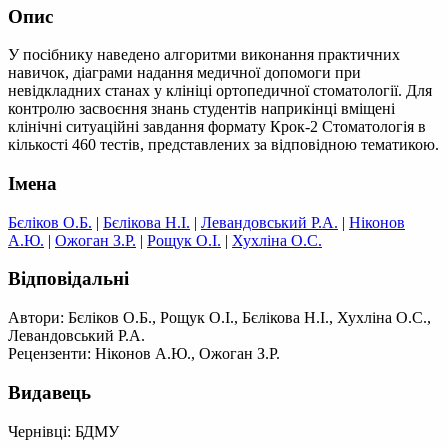
Опис
У посібнику наведено алгоритми виконання практичних
навичок, діаграми надання медичної допомоги при
невідкладних станах у клініці ортопедичної стоматології. Для
контролю засвоєння знань студентів наприкінці вміщені
клінічні ситуаційні завдання формату Крок-2 Стоматологія в
кількості 460 тестів, представлених за відповідною тематикою.
Імена
Бєліков О.Б.
|
Бєлікова Н.І.
|
Левандовський Р.А.
|
Ніконов
А.Ю.
|
Ожоган З.Р.
|
Рощук О.І.
|
Хухліна О.С.
Відповідальні
Автори: Бєліков О.Б., Рощук О.І., Бєлікова Н.І., Хухліна О.С.,
Левандовський Р.А.
Рецензенти: Ніконов А.Ю., Ожоган З.Р.
Видавець
Чернівці: БДМУ