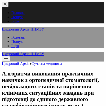
Перейти
до
вмісту
Головна
Пошук
Інфо
Цифровий Архів ННМБУ
Головна
Пошук
Інфо
Цифровий Архів ННМБУ
Цифровий Архів
Сучасна медицина
Алгоритми виконання практичних
навичок з ортопедичної стоматології,
невідкладних станів та вирішення
клінічних ситуаційних завдань при
підготовці до єдиного державного
кваліфікаційного іспиту, етап 2