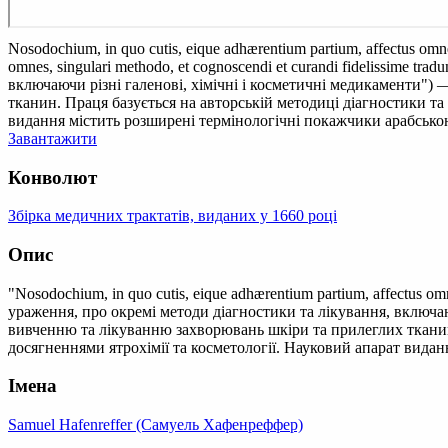
Nosodochium, in quo cutis, eique adhærentium partium, affectus omne
omnes, singulari methodo, et cognoscendi et curandi fidelissime 
включаючи різні галенові, хімічні і косметичні медикаменти
тканин. Праця базується на авторській методиці діагностики та
видання містить розширені термінологічні покажчики арабсько
Завантажити
Конволют
Збірка медичних трактатів, виданих у 1660 році
Опис
"Nosodochium, in quo cutis, eique adhærentium partium, affectus om
ураження, про окремі методи діагностики та лікування, включ
вивченню та лікуванню захворювань шкіри та прилеглих тканин.
досягненнями ятрохімії та косметології. Науковий апарат вида
Імена
Samuel Hafenreffer (Самуель Хафенреффер)