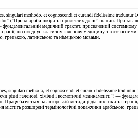
s, singulari methodo, et cognoscendi et curandi fidelissime traduntur 
traduntur" ("Про хвороби шкіри та прилеглих до неї тканин. Про заг
") — фундаментальний медичний трактат, присвячений системному
 терапії, що поєднує класичну галенову медицину з тогочасними 
ю, грецькою, латинською та німецькою мовами.
nes, singulari methodo, et cognoscendi et curandi fidelissime tradu
аючи різні галенові, хімічні і косметичні медикаменти") — фун
 Праця базується на авторській методиці діагностики та терапі
ння містить розширені термінологічні покажчики арабською, гре