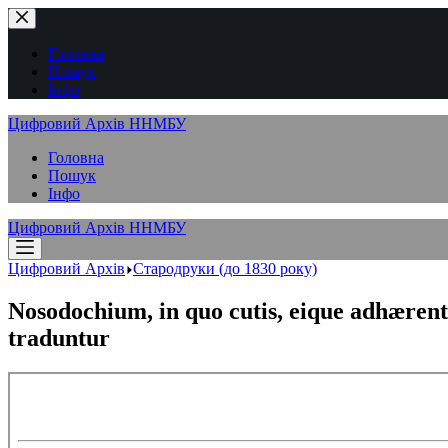
Перейти
до
вмісту
Головна
Пошук
Інфо
Цифровий Архів ННМБУ
Головна
Пошук
Інфо
Цифровий Архів ННМБУ
Цифровий Архів
Стародруки (до 1830 року)
Nosodochium, in quo cutis, eique adhærenti
traduntur