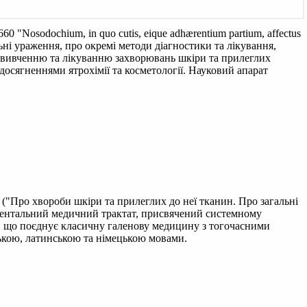
1660
"Nosodochium, in quo cutis, eique adhærentium partium, affectus
альні ураження, про окремі методи діагностики та лікування,
 вивченню та лікуванню захворювань шкіри та прилеглих
досягненнями ятрохімії та косметології. Науковий апарат
ntur" ("Про хвороби шкіри та прилеглих до неї тканин. Про загальні
даментальний медичний трактат, присвячений системному
ї, що поєднує класичну галенову медицину з тогочасними
цькою, латинською та німецькою мовами.