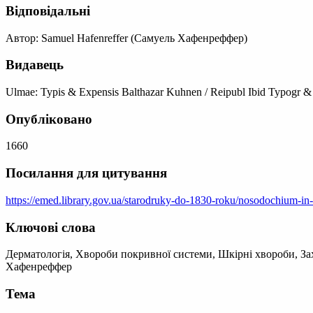
Відповідальні
Автор: Samuel Hafenreffer (Самуель Хафенреффер)
Видавець
Ulmae: Typis & Expensis Balthazar Kuhnen / Reipubl Ibid Typogr &
Опубліковано
1660
Посилання для цитування
https://emed.library.gov.ua/starodruky-do-1830-roku/nosodochium-in-
Ключові слова
Дерматологія, Хвороби покривної системи, Шкірні хвороби, Захв
Хафенреффер
Тема