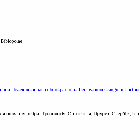
 Biblopolae
quo-cutis-eique-adhaerentium-partium-affectus-omnes-singulari-methodo
орювання шкіри, Трихологія, Оніхологія, Прурит, Свербіж, Історі