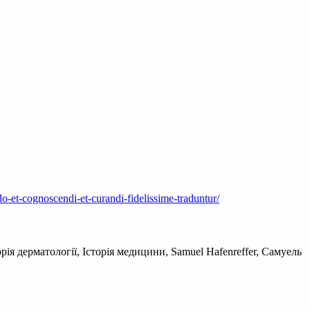
-et-cognoscendi-et-curandi-fidelissime-traduntur/
я дерматології, Історія медицини, Samuel Hafenreffer, Самуель