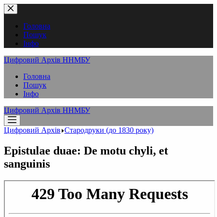
Перейти
до
вмісту
Головна
Пошук
Інфо
Цифровий Архів ННМБУ
Головна
Пошук
Інфо
Цифровий Архів ННМБУ
Цифровий Архів
Стародруки (до 1830 року)
Epistulae duae: De motu chyli, et
sanguinis