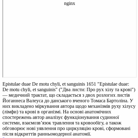
Epistulae duae De motu chyli, et sanguinis 1651
"Epistulae duae:
De motu chyli, et sanguinis" ("Два листи: Про рух хілу та крові")
— медичний трактат, що складається з двох розлогих листів
Йоганнеса Валеуса до данського вченого Томаса Бартоліна. У
них викладено міркування автора щодо механізмів руху хілусу
(лімфи) та крові в організмі. На основі анатомічних
спостережень автор аналізує функціонування судинної
системи, взаємозв’язок травлення та кровообігу, а також
обговорює нові уявлення про циркуляцію крові, сформовані
після відкриттів ранньомодерної анатомії.