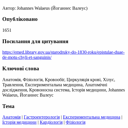
Автор: Johannes Walaeus (Йоганнес Валеус)
Опубліковано
1651
Посилання для цитування
https://emed.library.gov.ua/starodruky-do-1830-roku/epistulae-duae-
de-motu-chyli-et-sanguinis/
Ключові слова
Анатомія, Фізіологія, Кровообіг, Циркуляція крові, Хілус,
Травлення, Експериментальна медицина, Анатомічні
дослідження, Кровоносна система, Історія медицини, Johannes
Walaeus, Йоганнес Валеус
Тема
Анатомія
|
Гастроентерологія
|
Експериментальна медицина
|
Історія медицини
|
Кардіологія
|
Фізіологія