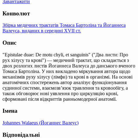
Завантажити
Конволют
Збірка медичних трактатів Томаса Бартоліна та Йоганнеса
Валеуса, виданих в середині XVII ст.
Опис
"Epistulae duae: De motu chyli, et sanguinis" ("Два листи: Про
рух хілусу та крові") — медичний трактат, що складається з
двох розлогих листів Йоганнеса Валеуса до данського вченого
Томаса Бартоліна. У них викладено міркування автора щодо
механізмів руху хілусу (лімфи) та крові в організмі. На основі
анатомічних спостережень автор аналізує функціонування
судинної системи, взаємозв’язок травлення та кровообігу, а
також обговорює нові уявлення про циркуляцію крові,
сформовані після відкриттів ранньомодерної анатомії.
Імена
Johannes Walaeus (Йоганнес Валеус)
Відповідальні