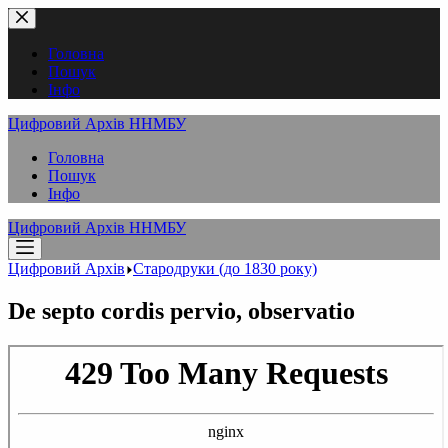
Перейти
до
вмісту
Головна
Пошук
Інфо
Цифровий Архів ННМБУ
Головна
Пошук
Інфо
Цифровий Архів ННМБУ
Цифровий Архів
Стародруки (до 1830 року)
De septo cordis pervio, observatio