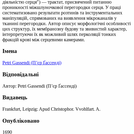
діяльністю серця") — трактат, присвячений питанню
проникності міжшлуночкової перегородки серця. У праці
систематизовано результати розтинів та інструментальних
маніпуляцій, спрямованих на виявлення мікроканалів у
тканині перегородки. Автор описує морфологічні особливості
цих структур, їх мембранозну будову та звивистий характер,
інтерпретуючи їх як можливий шлях перколяції тонких
фракцій крові між серцевими камерами.
Імена
Petri Gassendi (П’єр Ґассенді)
Відповідальні
Автор: Petri Gassendi (П’єр Ґассенді)
Видавець
Frankfurt, Leipzig: Apud Christophor. Vvohlfart. A.
Опубліковано
1690