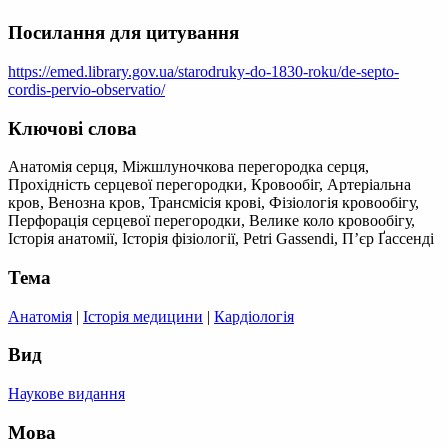
Посилання для цитування
https://emed.library.gov.ua/starodruky-do-1830-roku/de-septo-
cordis-pervio-observatio/
Ключові слова
Анатомія серця, Міжшлуночкова перегородка серця,
Прохідність серцевої перегородки, Кровообіг, Артеріальна
кров, Венозна кров, Трансмісія крові, Фізіологія кровообігу,
Перфорація серцевої перегородки, Велике коло кровообігу,
Історія анатомії, Історія фізіології, Petri Gassendi, П’єр Ґассенді
Тема
Анатомія
|
Історія медицини
|
Кардіологія
Вид
Наукове видання
Мова