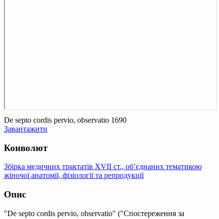
De septo cordis pervio, observatio 1690
Завантажити
Конволют
Збірка медичних трактатів XVII ст., об’єднаних тематикою
жіночої анатомії, фізіології та репродукції
Опис
"De septo cordis pervio, observatio" ("Спостереження за