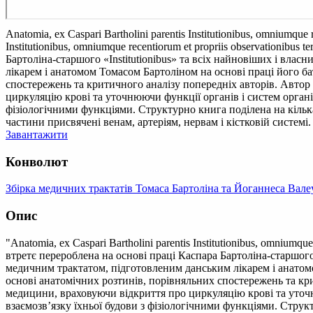
Anatomia, ex Caspari Bartholini parentis Institutionibus, omniumque 
Institutionibus, omniumque recentiorum et propriis observationibus
Бартоліна-старшого «Institutionibus» та всіх найновіших і вла
лікарем і анатомом Томасом Бартоліном на основі праці його ба
спостережень та критичного аналізу попередніх авторів. Авто
циркуляцію крові та уточнюючи функції органів і систем організ
фізіологічними функціями. Структурно книга поділена на кілька
частини присвячені венам, артеріям, нервам і кістковій системі.
Завантажити
Конволют
Збірка медичних трактатів Томаса Бартоліна та Йоганнеса Валеу
Опис
"Anatomia, ex Caspari Bartholini parentis Institutionibus, omniumque
втретє перероблена на основі праці Каспара Бартоліна-старшого
медичним трактатом, підготовленим данським лікарем і анатомо
основі анатомічних розтинів, порівняльних спостережень та к
медицини, враховуючи відкриття про циркуляцію крові та уточню
взаємозв’язку їхньої будови з фізіологічними функціями. Струк