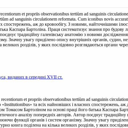
recentiorum et propriis observationibus tertiùm ad sanguinis circulati
 tertiùm ad sanguinis circulationem reformata. Cum iconibus novis acc
сних спостережень, аж до кровообігу. З новими, найточнішими іл
тька Каспара Бартоліна. Праця систематизує знання про будову л
р поєднує традиційну галенівську анатомію з новими досліджен
му. Значну увагу приділено опису внутрішніх органів, судин, нерв
 великих розділів, у яких послідовно розглядаються органи чере
са, виданих в середині XVII ст.
 recentiorum et propriis observationibus tertiùm ad sanguinis circulat
 «Institutionibus» та всіх найновіших і власних спостережень, аж
м Томасом Бартоліном на основі праці його батька Каспара Барт
ритичного аналізу попередніх авторів. Автор поєднує традиційн
ючи функції органів і систем організму. Значну увагу приділено 
турно книга поділена на кілька великих розділів, у яких послідо