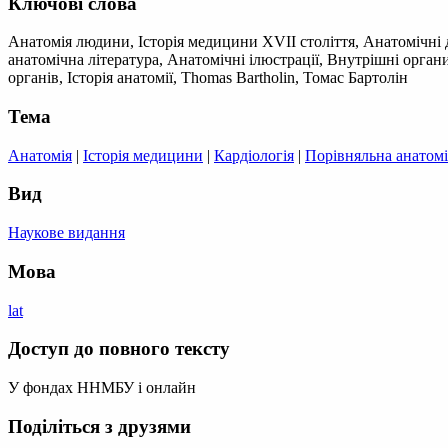
Ключові слова
Анатомія людини, Історія медицини XVII століття, Анатомічні 
анатомічна література, Анатомічні ілюстрації, Внутрішні орган
органів, Історія анатомії, Thomas Bartholin, Томас Бартолін
Тема
Анатомія
|
Історія медицини
|
Кардіологія
|
Порівняльна анатомі
Вид
Наукове видання
Мова
lat
Доступ до повного тексту
У фондах ННМБУ і онлайн
Поділіться з друзями