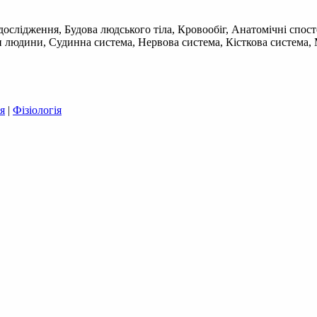
дослідження, Будова людського тіла, Кровообіг, Анатомічні спос
и людини, Судинна система, Нервова система, Кісткова система, 
я
|
Фізіологія