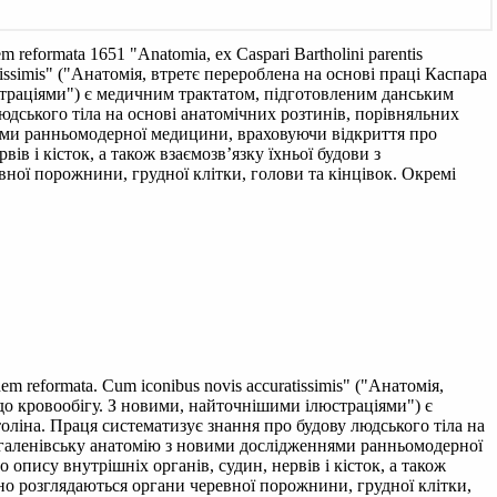
onem reformata 1651
"Anatomia, ex Caspari Bartholini parentis
uratissimis" ("Анатомія, втретє перероблена на основі праці Каспара
юстраціями") є медичним трактатом, підготовленим данським
юдського тіла на основі анатомічних розтинів, порівняльних
нями ранньомодерної медицини, враховуючи відкриття про
ів і кісток, а також взаємозв’язку їхньої будови з
вної порожнини, грудної клітки, голови та кінцівок. Окремі
ionem reformata. Cum iconibus novis accuratissimis" ("Анатомія,
 до кровообігу. З новими, найточнішими ілюстраціями") є
оліна. Праця систематизує знання про будову людського тіла на
у галенівську анатомію з новими дослідженнями ранньомодерної
опису внутрішніх органів, судин, нервів і кісток, а також
вно розглядаються органи черевної порожнини, грудної клітки,