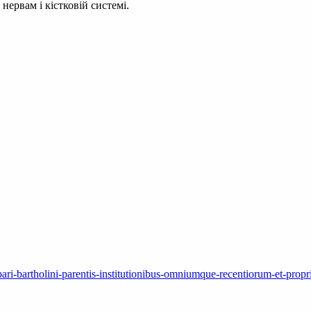
нервам і кістковій системі.
ari-bartholini-parentis-institutionibus-omniumque-recentiorum-et-propr