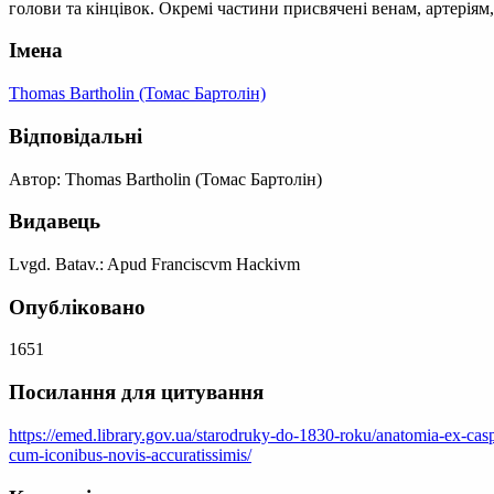
голови та кінцівок. Окремі частини присвячені венам, артеріям, 
Імена
Thomas Bartholin (Томас Бартолін)
Відповідальні
Автор: Thomas Bartholin (Томас Бартолін)
Видавець
Lvgd. Batav.: Apud Franciscvm Hackivm
Опубліковано
1651
Посилання для цитування
https://emed.library.gov.ua/starodruky-do-1830-roku/anatomia-ex-casp
cum-iconibus-novis-accuratissimis/