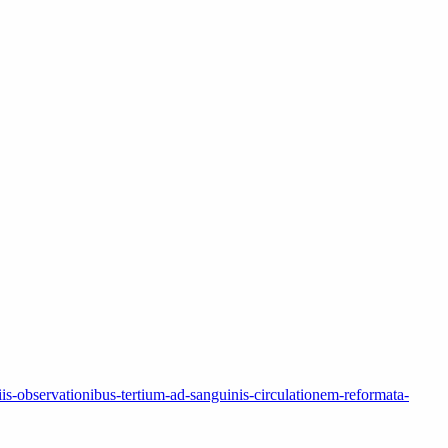
iis-observationibus-tertium-ad-sanguinis-circulationem-reformata-