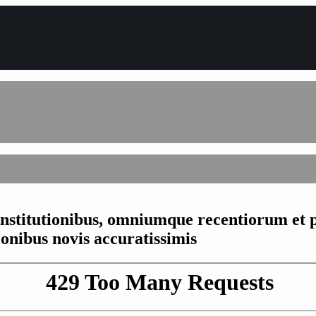
Institutionibus, omniumque recentiorum et p
onibus novis accuratissimis