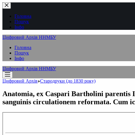
Перейти
до
вмісту
Головна
Пошук
Інфо
Цифровий Архів ННМБУ
Головна
Пошук
Інфо
Цифровий Архів ННМБУ
Цифровий Архів
Стародруки (до 1830 року)
Anatomia, ex Caspari Bartholini parentis 
sanguinis circulationem reformata. Cum ic