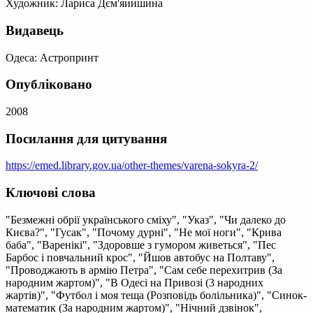
Художник: Лариса Дєм'яиишина
Видавець
Одеса: Астропринт
Опубліковано
2008
Посилання для цитування
https://emed.library.gov.ua/other-themes/varena-sokyra-2/
Ключові слова
"Безмежні обрії українського сміху", "Указ", "Чи далеко до
Києва?", "Гусак", "Почому дурні", "Не мої ноги", "Крива
баба", "Варенікі", "Здоровше з гумором живеться", "Пес
Барбос і повчальний крос", "Йшов автобус на Полтаву",
"Проводжають в армію Петра", "Сам себе перехитрив (За
народним жартом)", "В Одесі на Привозі (3 народних
жартів)", "Футбол і моя теща (Розповідь болільника)", "Синок-
математик (За народним жартом)", "Нічний дзвінок",