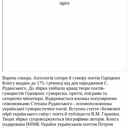
Варена сокира. Антологія сатири й гумору поетів Одещини
Книгу видано до 175- ї річниці від дня народження С.
Руданського. До збірки увійшли кращі твори поетів-
гумористів Одещини: гуморески, притчі, епіграми та
сатиричні мініатюри. Відкривається книжка популярними
співомовками Степана Руданського - основоположника
української гумористичної поезії. Вступна стаття «Безмежні
обрії українського сміху» поета й публіциста В.М. Гараніна.
Твори збірки супроводжуються біографіями авторів. Книга
подарована ННМБ України українським поетом Петром