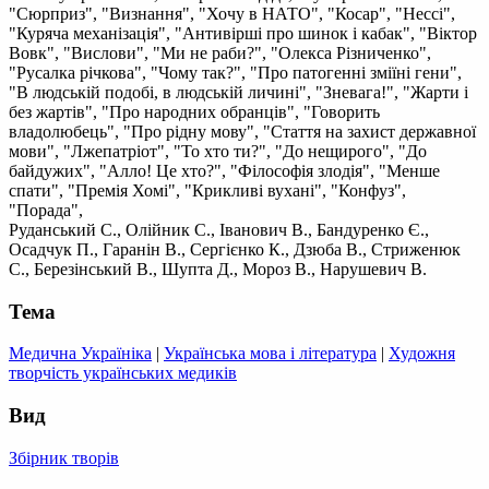
"Сюрприз", "Визнання", "Хочу в НАТО", "Косар", "Нессі",
"Куряча механізація", "Антивірші про шинок і кабак", "Віктор
Вовк", "Вислови", "Ми не раби?", "Олекса Різниченко",
"Русалка річкова", "Чому так?", "Про патогенні зміїні гени",
"В людській подобі, в людській личині", "Зневага!", "Жарти і
без жартів", "Про народних обранців", "Говорить
владолюбець", "Про рідну мову", "Стаття на захист державної
мови", "Лжепатріот", "То хто ти?", "До нещирого", "До
байдужих", "Алло! Це хто?", "Філософія злодія", "Менше
спати", "Премія Хомі", "Крикливі вухані", "Конфуз",
"Порада",
Руданський С., Олійник С., Іванович В., Бандуренко Є.,
Осадчук П., Гаранін В., Сергієнко К., Дзюба В., Стриженюк
С., Березінський В., Шупта Д., Мороз В., Нарушевич В.
Тема
Медична Україніка
|
Українська мова і література
|
Художня
творчість українських медиків
Вид
Збірник творів