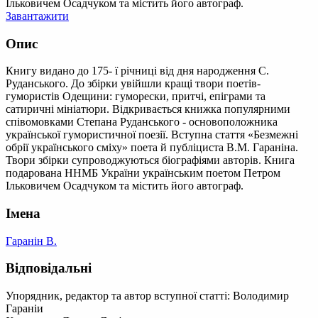
Ільковичем Осадчуком та містить його автограф.
Завантажити
Опис
Книгу видано до 175- ї річниці від дня народження С.
Руданського. До збірки увійшли кращі твори поетів-
гумористів Одещини: гуморески, притчі, епіграми та
сатиричні мініатюри. Відкривається книжка популярними
співомовками Степана Руданського - основоположника
української гумористичної поезії. Вступна стаття «Безмежні
обрії українського сміху» поета й публіциста В.М. Гараніна.
Твори збірки супроводжуються біографіями авторів. Книга
подарована ННМБ України українським поетом Петром
Ільковичем Осадчуком та містить його автограф.
Імена
Гаранін В.
Відповідальні
Упорядник, редактор та автор вступної статті: Володимир
Гараніи