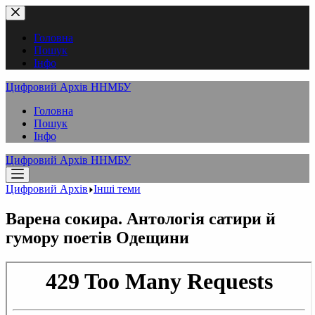
Перейти
до
вмісту
Головна
Пошук
Інфо
Цифровий Архів ННМБУ
Головна
Пошук
Інфо
Цифровий Архів ННМБУ
Цифровий Архів
Інші теми
Варена сокира. Антологія сатири й
гумору поетів Одещини