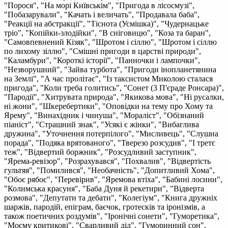
"Порося", "На морі Київськім", "Пригода в лісосмузі",
"Побазарували", "Качать і величать", "Продавала баба",
"Реакції на абстракції", "Тіснота (Усмішка)", "Чудернацьке
тріо", "Копійки-злодійки", "В сніговицю", "Коза та баран",
"Самовпевнений Кізяк", "Шротом і сіллю", "Шротом і сіллю
по лихому зіллю", "Смішні пригоди в царстві природи",
"Каламбури", "Короткі історії", "Панночки і лампочки",
"Незворушний", "Зайва турбота", "Пригоди інопланетянина
на Землі", "А час пролітає", "Із таксистом Миколою сталася
пригода", "Коли треба голитись", "Сонет (3 П'єраде Ронсара)",
"Пародії", "Хитрувата природа", "Якикова мова", "Ні русалки,
ні жони", "Шкеребертики", "Оповідки на тему про Хому та
Ярему", "Винахідник і чинуша", "Мораліст", "Обізнаний
піаніст", "Страшний знак", "Усякі є жінки", "Вибаглива
дружина", "Уточнення потерпілого", "Мисливець", "Слушна
порада", "Подяка врятованого", "Тверезо розсудив", "І третє
теж", "Відвертий боржник", "Розсудливий заступник",
"Ярема-ревізор", "Розрахувався", "Похвалив", "Відвертість
гультяя", "Помилився", "Необачність", "Допитливий Хома",
"Обоє рябоє", "Перевірив", "Яремова втіха", "Бабині лосини",
"Колимська красуня", "Баба Дуня й рекетири", "Відверта
розмова", "Депутати та дебати", "Колегіум", "Книга дружніх
шаржів, пародій, епіграм, баєчок, гротесків та іронізмів, а
також поетичних роздумів", "Іронічні сонети", "Гуморетика",
"Моєму критикові", "Сварливий дід", "Гуморинний сон",