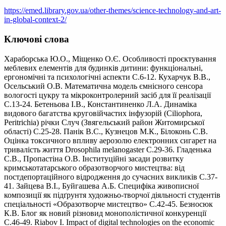
https://emed.library.gov.ua/other-themes/science-technology-and-art-
in-global-context-2/
Ключові слова
Хараборська Ю.О., Міщенко О.Є. Особливості проєктування
меблевих елементів для будинків дитини: функціональні,
ергономічні та психологічні аспекти С.6-12. Кухарчук В.В.,
Осельський О.В. Математична модель ємнісного сенсора
вологості цукру та мікроконтролерний засіб для її реалізації
С.13-24. Бетеньова І.В., Константиненко Л.А. Динаміка
видового багатства круговійчастих інфузорій (Ciliophora,
Peritrichia) річки Случ (Звягельський район Житомирської
області) С.25-28. Панік В.С., Кузнецов М.К., Білоконь С.В.
Оцінка токсичного впливу аерозолю електронних сигарет на
тривалість життя Drosophila melanogaster С.29-36. Гладенька
С.В., Пропастіна О.В. Інституційні засади розвитку
кримськотатарського образотворчого мистецтва: від
постдепортаційного відродження до сучасних викликів С.37-
41. Зайцева В.І., Буйгашева А.Б. Специфіка живописної
композиції як підґрунтя художньо-творчої діяльності студентів
спеціальності «Образотворче мистецтво» С.42-45. Безносюк
К.В. Блог як новий різновид монополістичної конкуренції
С.46-49. Riabov I. Impact of digital technologies on the economic