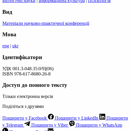
Біологічні науки
|
Інформаційна культура
|
Психологія
Вид
Матеріали науково-практичної конференції
Мова
eng
|
ukr
Ідентифікатори
УДК 001.3-048.35:0/9](06)
ISBN 978-617-8680-26-8
Доступ до повного тексту
Тільки електронна версія
Поділіться з друзями
Поширити у Facebook
Поширити у LinkedIn
Поширити
у Telegram
Поширити у Viber
Поширити у WhatsApp