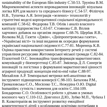
sustainability of the European film industry С.50-53. Труніна В.М.
Мікроекономічні аспекти впровадження інновацій: візуальна
логіка КРІ для малого та середнього бізнесу С.54-57. Філіпчук
Н.В., Тупичка А.Я. Інтеграція «зелених» технологій у
стратегічні моделі корпоративної соціальної відповідальності
компаній С.58-62. Федорова Т.В. Облік і аналіз власного
капіталу підприємства С.63-67. Стоянова С.В. Вплив
харчових добавок на організм людини С.68-76. Щербак Я.В.,
Волкова М.Д. Газети «Дзвін», «Дніпропетровська газета»,
«Українські вісті» та інші видання як осередки формування
української національної свідомості С.77-81. Моренець К.В.
Оцінка практики використання Інтернету речей у системі
управління ресурсами Житомирської міської громади С.82-84.
Плахотний О.С. Інноваційна трансформація маркетингових
комунікацій у біоенергетиці С.85-87. Змієвець Д Л. Синергія
інновацій та логістики у формуванні маркетингової цінності
аграрної продукції: концепція end-to-end value С.88-97.
Михайлов А.Р. Темпоральні метрики веб-аналітики як
інструмент підвищення конверсії С.98-103. Баталова Р.М.,
Грималовська Є.О., Мосієнко Т.С., Нежуріна О.Ю. Digital
humanities: сутність і значення для освіти С.104-109.
Бондаренко С.О. Особливості роботи з дітьми в умовах
воєнного часу С.110-112. Довгопол Д.Ю., Зубко М.П., Чубаха І
В. Казкотерапія як інструмент розвитку емоційної
компетентності дітей з особливими освітніми потребами в