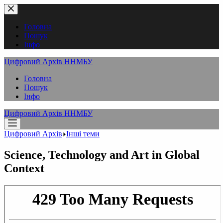
Перейти
до
вмісту
Головна
Пошук
Інфо
Цифровий Архів ННМБУ
Головна
Пошук
Інфо
Цифровий Архів ННМБУ
Цифровий Архів
Інші теми
Science, Technology and Art in Global
Context