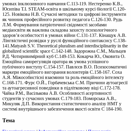
умовах інклюзивного навчання С.113-119. Нестеренко К.В.,
Юсипіва Т.І. STEAM-освіта в шкільному курсі біології С.120-
125. Новікова Н.В. Сучасні методики та цифрові інструменти
як чинник професійного розвитку педагога С.126-130. Рудь
Л.М. Формування патріотичної свідомості засобами
медіаосвіти як важлива складова захисту психологічного
здоров’я особистості в умовах війни С.131-137. Кінащук А.В.
Лінгвістичні розвідки у руслі функційного синтаксису С.138-
141.Matyash S.V. Theoretical pluralism and interdisciplinarity in the
globalized scientific space С.142-148. Задорожна С.М., Мальцев
Р.Д. Чотиривимірний куб С.149-153. Кокарча Ю., Оковита О.
Емоційна саморегуляція оратора як умова успішного
публічного виступу С.154-157. Павлєєв В.О. Психосоматичні
маркери емоційного вигорання волонтерів С.158-167. Соха
А.Я. Міжособистісні взаємини та роль емоційного інтелекту
С.168-171. Фурс О.Й., Горбачевська С.М. Причини аутоагресії
та аутоагресивної поведінки в підлітковому віці С.172-178.
Чайка Р.М., Васількова А.В. Особливості асертивності
студентів у сучасних умовах С.179-183. Поморська А.В.,
Микуляк Д.П. Використання статистичного аналізу НМТ у
системі внутрішнього забезпечення якості освіти С 184-190.
Тема