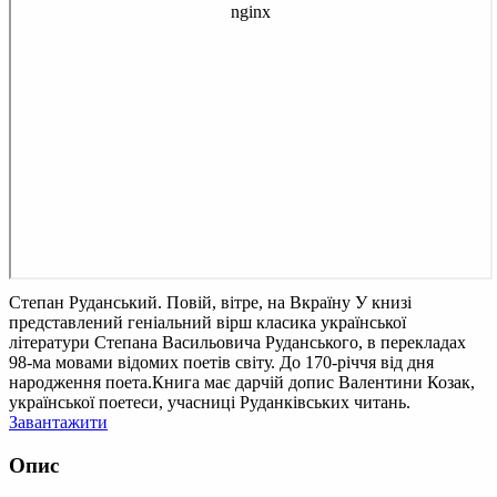
Степан Руданський. Повій, вітре, на Вкраїну
У книзі
представлений геніальний вірш класика української
літератури Степана Васильовича Руданського, в перекладах
98-ма мовами відомих поетів світу. До 170-річчя від дня
народження поета.Книга має дарчій допис Валентини Козак,
української поетеси, учасниці Руданківських читань.
Завантажити
Опис