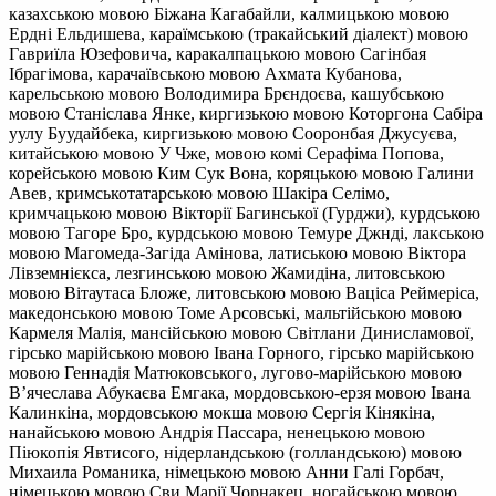
казахською мовою Біжана Кагабайли, калмицькою мовою
Ердні Ельдишева, караїмською (тракайський діалект) мовою
Гавриїла Юзефовича, каракалпацькою мовою Сагінбая
Ібрагімова, карачаївською мовою Ахмата Кубанова,
карельською мовою Володимира Брєндоєва, кашубською
мовою Станіслава Янке, киргизькою мовою Которгона Сабіра
уулу Буудайбека, киргизькою мовою Сооронбая Джусуєва,
китайською мовою У Чже, мовою комі Серафіма Попова,
корейською мовою Ким Сук Вона, коряцькою мовою Галини
Авев, кримськотатарською мовою Шакіра Селімо,
кримчацькою мовою Вікторії Багинської (Гурджи), курдською
мовою Тагоре Бро, курдською мовою Темуре Джнді, лакською
мовою Магомеда-Загіда Амінова, латиською мовою Віктора
Лівземнієкса, лезгинською мовою Жамидіна, литовською
мовою Вітаутаса Бложе, литовською мовою Ваціса Реймеріса,
македонською мовою Томе Арсовські, мальтійською мовою
Кармеля Малія, мансійською мовою Світлани Динисламової,
гірсько марійською мовою Івана Горного, гірсько марійською
мовою Геннадія Матюковського, лугово-марійською мовою
В’ячеслава Абукаєва Емгака, мордовською-ерзя мовою Івана
Калинкіна, мордовською мокша мовою Сергія Кінякіна,
нанайською мовою Андрія Пассара, ненецькою мовою
Піюкопія Явтисого, нідерландською (голландською) мовою
Михаила Романика, німецькою мовою Анни Галі Горбач,
німецькою мовою Сви Марії Чорнакец, ногайською мовою