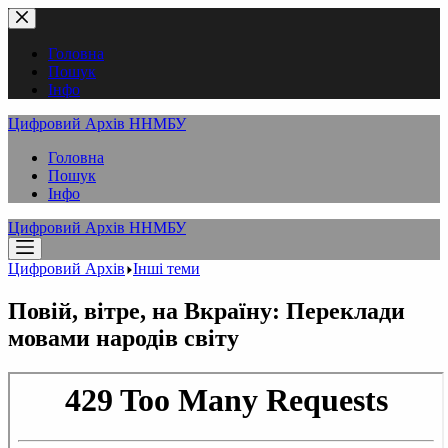
Перейти
до
вмісту
Головна
Пошук
Інфо
Цифровий Архів ННМБУ
Головна
Пошук
Інфо
Цифровий Архів ННМБУ
Цифровий Архів
Інші теми
Повій, вітре, на Вкраїну: Переклади
мовами народів світу