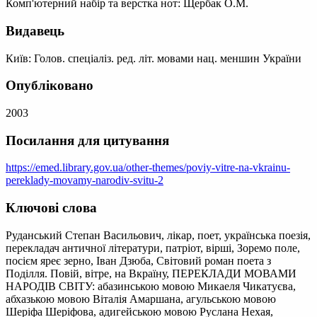
Комп'ютерний набір та верстка нот: Щербак О.М.
Видавець
Київ: Голов. спеціаліз. ред. літ. мовами нац. меншин України
Опубліковано
2003
Посилання для цитування
https://emed.library.gov.ua/other-themes/poviy-vitre-na-vkrainu-
pereklady-movamy-narodiv-svitu-2
Ключові слова
Руданський Степан Васильович, лікар, поет, українська поезія,
перекладач античної літератури, патріот, вірші, Зоремо поле,
посієм яреє зерно, Іван Дзюба, Світовий роман поета з
Поділля. Повій, вітре, на Вкраїну, ПЕРЕКЛАДИ МОВАМИ
НАРОДІВ СВІТУ: абазинською мовою Микаеля Чикатуєва,
абхазькою мовою Віталія Амаршана, агульською мовою
Шеріфа Шеріфова, адигейською мовою Руслана Нехая,