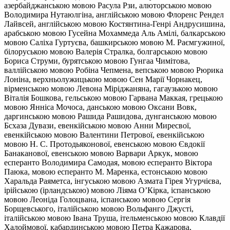
азербайджанською мовою Расула Рзи, алюторською мовою
Володимира Нутаюлгіна, англійською мовою Флоренс Рендел
Лайвсей, англійською мовою Костянтина-Генрі Андрусишина,
арабською мовою Гусейна Мохаммеда Аль Амілі, балкарською
мовою Саліха Гуртуєва, башкирською мовою М. Раємгужиної,
білоруською мовою Валерія Стралка, болгарською мовою
Бориса Струми, бурятською мовою Гунгаа Чимітова,
валлійською мовою Робіна Чепмена, вепською мовою Рюрика
Лоніна, верхньолужицькою мовою Сен Марії Чорнакец,
вірменською мовою Левона Міріджаняна, гагаузькою мовою
Віталія Бошкова, гельською мовою Гарвана Маккая, грецькою
мовою Янніса Мочоса, данською мовою Оксани Вовк,
даргинською мовою Рашида Рашидова, дунганською мовою
Бсхаза Дувази, евенкійською мовою Анни Миресвої,
евенкійською мовою Валентини Петрової, евенкійською
мовою Н. С. Протодьяконової, евенською мовою Євдокії
Банаканової, евенською мовою Варвари Аркук, мовою
есперанто Володимира Самодая, мовою есперанто Віктора
Паюка, мовою есперанто М. Маренка, естонською мовою
Харальда Раяметса, інгуською мовою Азмата Гірея Угурчієва,
ірійською (ірландською) мовою Ліяма О’Кірка, іспанською
мовою Леоніда Голоцвана, іспанською мовою Сергія
Борщевського, італійською мовою Вольфанго Джусті,
італійською мовою Івана Труша, ітельменською мовою Клавдії
Халоймової, кабардинською мовою Петра Кажарова,