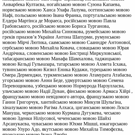
Анварбека Култаєва, ногайською мовою Суюна Капаева,
норвезькою мовою Ханса Улафа Лалума, осетинською мовою
Нафі, польською мовою Івана Франка, португальською мовою
Елдера Мартінса де Мораеса, російською мовою Павла
Грабовського, російською мовою Бориса Турганова,
російською мовою Михайла Синюкова, румейською мовою
греків приазов’я України Антона Шапурми, румунською
мовою Мірчі Лютика, саамською мовою Саанндре Антонової,
сербською мовою Михайла Ковача, словацькою мовою Юрая
Андрічика, словенською мовою Бистриці Миркуловської,
табасаранською мовою Манафа Шамхалова, таджицькою
мовою Кельді Гульназара, татарською мовою Ахмета Ісхака,
тувинською мовою Кизил Еника Кудажи, турецькою мовою
Омера Дерменджи, туркменською мовою Атамурата Атабасва,
угорською мовою Анни Беде, удмуртською мовою Семена
Перевощикова, узбецькою мовою Нормурода Нарзулласва,
ульчською мовою Надії Дуван, фінською мовою Армаса Хійрі ,
французькою мовою невідомого автора, французькою мовою
Ганни Григорчук, хантийською мовою Микуля Шульгіна,
хіналузькою мовою Рагіма Алхаса, циганською мовою Лєкси
Мануша, черкеською мовою Курмана Дугужева, чеською
мовою Зденки Ніліусової, чеченською мовою Шайхі
Арсанукаєва, чуваською мовою Юхми Мішші, юкагирською
мовою Улуро Адо, якутською мовою Михайла Тимофєєва,
японською мовою Івана Дзюби.