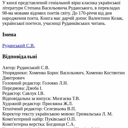
У книзі представлений геніальний вірш класика української
літератури Степана Васильовича Руданського, в перекладах
98-ма мовами відомих поетів світу. До 170-річчя від дня
народження поета. Книга має дарчій допис Валентини Козак,
української поетеси, учасниці Руданківських читань.
Імена
Руданський С.В.
Відповідальні
Автор: Руданський С.В.
Упорядники: Хоменко Борис Васильович, Хоменко Костянтин
Дмитрович
Головний редактор: Головко Л.Н.
Передмова: Дзюба І.
Редактор: Савлук І.В.
Відповідальна за випуск: Мизгаєва Т.В.
Художній редактор: Присяжна Ж.Л.
Технічний редактор: Селезньова В.П.
Коректор тексту українською мовою: Гримальська Л. М.
Комп'ютерний набір: Пуківської О.П.
Комп'ютерна верстка: Богдинця С.А.