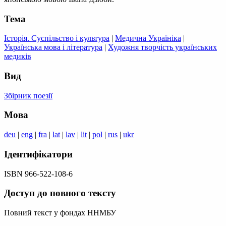
Тема
Історія. Суспільство і культура
|
Медична Україніка
|
Українська мова і література
|
Художня творчість українських
медиків
Вид
Збірник поезії
Мова
deu
|
eng
|
fra
|
lat
|
lav
|
lit
|
pol
|
rus
|
ukr
Ідентифікатори
ISBN 966-522-108-6
Доступ до повного тексту
Повний текст у фондах ННМБУ