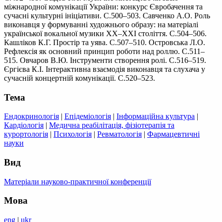
міжнародної комунікації України: конкурс Євробачення та
сучасні культурні ініціативи. С.500–503. Савченко А.О. Роль
виконавця у формуванні художнього образу: на матеріалі
української вокальної музики XX–XXI століття. С.504–506.
Кашліков К.Г. Простір та уява. С.507–510. Островська Л.О.
Рефлексія як основний принцип роботи над роллю. С.511–
515. Овчаров В.Ю. Інструменти створення ролі. С.516–519.
Єргієва К.І. Інтерактивна взаємодія виконавця та слухача у
сучасній концертній комунікації. С.520–523.
Тема
Ендокринологія
|
Епідеміологія
|
Інформаційна культура
|
Кардіологія
|
Медична реабілітація, фізіотерапія та
курортологія
|
Психологія
|
Ревматологія
|
Фармацевтичні
науки
Вид
Матеріали науково-практичної конференції
Мова
eng
|
ukr