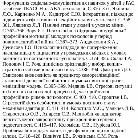
Формування соціально-комунікативних навичок у дітей з РАС
засобами TEACCH та ABA-технологій. С.356–357. Якшина
Л.О., Карпенко М.А., Кадигроб С.Ю. Інтерактивні підходи до
підвищення ефективності лекційних занять у коледжі. С.358–
361. Ляшенко Л.Л. Панічні атаки у людей в умовах війни.
С.362–366. Зоря Я.Г. Психологічна підтримка внутрішньої
професійної мотивації молодих психологів у період
повномасштабної війни. С.367–373. Андросович К.А.,
Денисова Т.О. Психологічні підходи до попередження
насильницьких інцидентів у громадських місцях в умовах
воєнного та поствоєнного суспільства. С.374–385. Скапа І.А.,
Попович І.С. Роль ціннісних орієнтацій у виборі копінг-
стратегій особами юнацького віку. С.386–394. Дмитрієв Д.О.
Смислова визначеність як предиктор самореалізаційної
активності дорослої особистості в умовах воєнної кризи:
медіаційна модель. С.395–399. Медвідь І.В. Стресові ситуації
та їх вплив на психічні процеси під час прийняття
професійних рішень психологом. С.400–410. Сєроштан І.В.
Стресостійкість особистості в умовах воєнного стану:
механізми адаптації. С.411–414. Колотило М.О., Мальцев Д.В.,
Старостенко О.В., Андрєєв Є.В. Міоглобін як індикатор
персистуючого мікроцитолізу при хронічній серцевій
недостатності. С.415–417. Коломієць Є.В., Нурієва Ю.І.
Проблема безпліддя у жінок із дисфункцією щитоподібної
залози. С.418–420. Віднічук І.В., Бужинська С.М. Роль