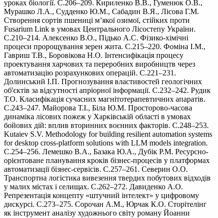
уроках біології. С.206–209. Кириленко В.В., Гуменюк О.В.,
Мурашко Л.А., Судденко Ю.М., Сабадин В.Я., Лісова Г.М.
Створення сортів пшениці м’якої озимої, стійких проти
Fusarium Link в умовах Центрального Лісостепу України.
С.210–214. Алексенко В.О., Підько А.С. Фізико-хімічні
процеси пророщування зерен жита. С.215–220. Фоміна І.М.,
Гавриш Т.В., Боровікова Н.О. Інтенсифікація процесу
проектування харчових та переробних виробництв через
автоматизацію розрахункових операцій. С.221–231.
Долинський І.П. Прогнозування властивостей геологічних
об'єктів за відсутності апріорної інформації. С.232–242. Рудик
Т.О. Класифікація сучасних магнітотерапевтичних апаратів.
С.243–247. Майорова Т.І., Біла Ю.М. Просторово-часова
динаміка лісових пожеж у Харківській області в умовах
бойових дій: вплив вторинних воєнних факторів. С.248–253.
Kutaiev S.V. Methodology for building resilient automation systems
for desktop cross-platform solutions with LLM models integration.
С.254–256. Лемешко В.А., Базака Ю.А., Дубік Р.М. Ресурсно-
орієнтоване планування кроків бізнес-процесів у платформах
автоматизації бізнес-сервісів. С.257–261. Северин О.О.
Транспортна логістика вивезення твердих побутових відходів
у малих містах і селищах. С.262–272. Давиденко А.О.
Репрезентація концепту «штучний інтелект» у цифровому
дискурсі. С.273–275. Сорочан А.М., Юрчак К.О. Сторітелінг
як інструмент аналізу художнього світу роману Йоанни