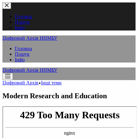
Перейти
до
вмісту
Головна
Пошук
Інфо
Цифровий Архів ННМБУ
Головна
Пошук
Інфо
Цифровий Архів ННМБУ
Цифровий Архів
Інші теми
Modern Research and Education