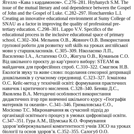
Ягелло «Кава з кардамоном». С.276–281. Hryhanych S.M. The
issue of the mutual literary and oral dependence between the Gospel
of John and the Gospel of Luke. С.282–297. Honcharenko L.I.
Creating an innovative educational environment at Sumy College of
SNAU as a factor in improving the quality of professional pre-
tertiary education. С.298–301. Lappo V.V. Specifics of the
educational process in the inclusive educational space of primary
school. С.302–304. Мельник О.В., Жовнич О.В. Використання
групової роботи для розвитку soft skills на уроках англійської
мови у старшокласників. С.305–309. Ніколаєнко Л.П.,
Василенко І.А., Астапенко О.О., Жигула О.В., Куманьов С.О.
Від шкільного проєкту до кар’єрного вибору: STEAM як
майданчик для професійних спроб. С.310–322. Смаглюк Н.В.
Екологія звуку та живе слово: подолання сенсорної депривації
дошкільників у сучасному середовищі. С.323–327. Ісмаілова
О.С. Кейс-метод у технічній освіті: формування практичних
навичок і критичного мислення. С.328–340. Беняш Д.С.,
Яковлева В.А. Методичні особливості використання
дидактичних ігор при вивченні шкільного курсу «Географія
материків та океанів». С.341–346. Грималовська Є.О.,
Мосієнко Т.С. Мікронавчання як сучасний підхід до
організації освітнього процесу в умовах цифровізації освіти.
С.347–351. Гура А.М., Шумська К.О. Формування
здоров’язбережувальної компетентності учнів ЗЗСО на уроках
біології та основ здоров’я. С.352–355. Салогуб О.О.