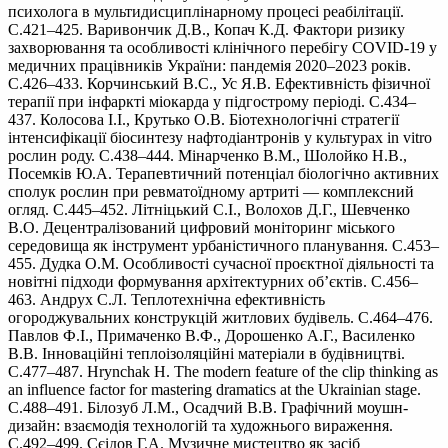
психолога в мультидисциплінарному процесі реабілітації.
С.421–425. Варивончик Д.В., Копач К.Д. Фактори ризику
захворювання та особливості клінічного перебігу COVID-19 у
медичних працівників України: пандемія 2020–2023 років.
С.426–433. Корчинський В.С., Ус Я.В. Ефективність фізичної
терапії при інфаркті міокарда у підгострому періоді. С.434–
437. Колосова І.І., Крутько О.В. Біотехнологічні стратегії
інтенсифікації біосинтезу нафтодіантронів у культурах in vitro
рослин роду. С.438–444. Мінарченко В.М., Шолойко Н.В.,
Посемків Ю.А. Терапевтичний потенціал біологічно активних
сполук рослин при ревматоїдному артриті — комплексний
огляд. С.445–452. Літніцький С.І., Волохов Д.Г., Шевченко
В.О. Децентралізований цифровий моніторинг міського
середовища як інструмент урбаністичного планування. С.453–
455. Дудка О.М. Особливості сучасної проєктної діяльності та
новітні підходи формування архітектурних об’єктів. С.456–
463. Андрух С.Л. Теплотехнічна ефективність
огороджувальних конструкцій житлових будівель. С.464–476.
Павлов Ф.І., Примаченко В.Ф., Дорошенко А.Г., Василенко
В.В. Інноваційні теплоізоляційні матеріали в будівництві.
С.477–487. Hrynchak H. The modern feature of the clip thinking as
an influence factor for mastering dramatics at the Ukrainian stage.
С.488–491. Білозуб Л.М., Осадчий В.В. Графічний моушн-
дизайн: взаємодія технологій та художнього вираження.
С.492–499. Сєідов Г.А. Музичне мистецтво як засіб