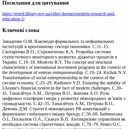
Посилання для цитування
https://emed.library.gov.ua/other-themes/modern-research-and-
education-2/
Ключові слова
Заваденко О.М. Взаємодія формальних та неформальних
інституцій в креативному секторі економіки. С.11–15.
Скотаренко В.О., Стрижиченко К.А. Розробка системи
статистичного моніторингу розвитку діджитал процесів в
Україні. С.16–18. Moskvin B.Y. The concept and structural
characteristics of international investment programs in the context of
the development of veteran entrepreneurship. С.19–24. Kichuk N.V.
Transformation of social entrepreneurship in the context of the
circular economy. С.25–29. Radionov Y.D. Ensuring the stability of
Ukraine's financial system in the face of modern challenges. С.30–
41. Танасійчук А.М., Петрова В.О., Іванова А.О. Роль
цифрових платформ і медіа у розвитку міжнародних зв’язків з
громадськістю. С.42–55. Танасійчук А.М., Петрова В.О.,
Демчик Д.М. Стратегії міжнародних PR-комунікацій у
формуванні глобального іміджу бренду. С.56–69. Бабчинська
О.І., Посвалюк О.А., Скакун В.П. Антикризове управління як
необхідна система стратегічних заходів. С.70–79. Ремез О.С.