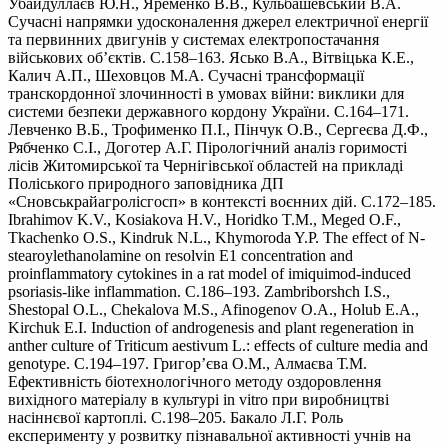
Убайдуллаєв Ю.Н., Яременко В.В., Кульбашевський В.А.
Сучасні напрямки удосконалення джерел електричної енергії
та первинних двигунів у системах електропостачання
військових об’єктів. С.158–163. Ясько В.А., Вітвіцька К.Е.,
Калич А.П., Шеховцов М.А. Сучасні трансформації
транскордонної злочинності в умовах війни: виклики для
системи безпеки державного кордону України. С.164–171.
Левченко В.Б., Трофименко П.І., Пінчук О.В., Сергеєва Д.Ф.,
Рябченко С.І., Доготер А.Г. Пірологічний аналіз горимості
лісів Житомирської та Чернігівської областей на прикладі
Поліського природного заповідника ДП
«Сновськрайагролісгосп» в контексті воєнних дій. С.172–185.
Ibrahimov K.V., Kosiakova H.V., Horidko T.M., Meged O.F.,
Tkachenko O.S., Kindruk N.L., Khymoroda Y.P. The effect of N-
stearoylethanolamine on resolvin E1 concentration and
proinflammatory cytokines in a rat model of imiquimod-induced
psoriasis-like inflammation. С.186–193. Zambriborshch I.S.,
Shestopal O.L., Chekalova M.S., Afinogenov O.A., Holub E.A.,
Kirchuk E.I. Induction of androgenesis and plant regeneration in
anther culture of Triticum aestivum L.: effects of culture media and
genotype. С.194–197. Григор’єва О.М., Алмаєва Т.М.
Ефективність біотехнологічного методу оздоровлення
вихідного матеріалу в культурі in vitro при виробництві
насіннєвої картоплі. С.198–205. Бакало Л.Г. Роль
експерименту у розвитку пізнавальної активності учнів на