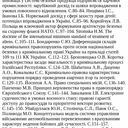
Інновації у системі безпеки продукції підприємств харчової
промисловості: зарубіжний досвід та шляхи впровадження в
умовах повоєнного відновлення. С.80–84. Нищімна І.С.,
Іванова І.Б. Норвезький досвід у сфері захисту прав дітей:
потенціал впровадження в Україні. С.85–96. Корнійчук Л.В.
Польща як ключовий актор формування архітектури безпеки
на східному фланзі НАТО. С.97–104. Siromska H.M. The
doctrine of the international minimum standard of treatment of
aliens. С.105–111. Бондаренко С.Ю. Диференціація складів
кримінальних правопорушень проти основ національної
безпеки у кримінальному праві України на прикладі статей
109 та 111 КК України. С.112–123. Броновицька О.В. Коротка
характеристика засади змагальності у кримінальному процесі
Італійської Республіки. С.124–128. Шабатина А.В., Даценко
А.О., Ковальова С.С. Кримінально-правова характеристика
порушення порядку проведення азартних ігор та лотерей.
С.129–135. Йосипов А.А. Право спеціальних місій. С.136–140.
Панченко М.В. Принцип верховенства права в правопорядку
Європейського Союзу. С.141–144. Завальнюк І.В. Електронне
судочинство в умовах воєнного стану: правові гарантії
доступу до правосуддя та пріоритетні вектори розвитку.
С.145–150. Убайдуллаєв Ю.Н., Столінець С.Л., Паюк О.С.,
Поливода М.О. Концептуальна модель системи управління
військовими автомобільними перевезеннями з врахуванням
характеру ведення бойових дій сучасності. С.151–157.