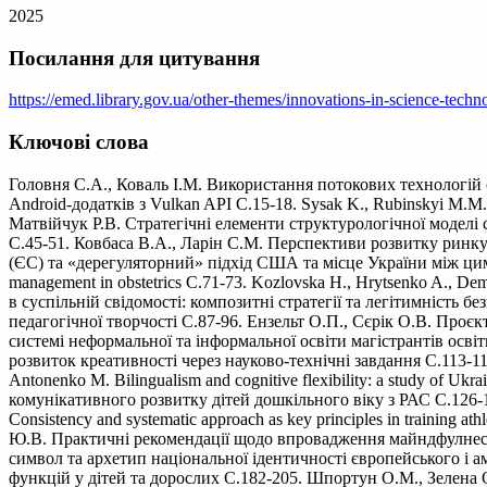
2025
Посилання для цитування
https://emed.library.gov.ua/other-themes/innovations-in-science-techn
Ключові слова
Головня С.А., Коваль І.М. Використання потокових технологій
Android-додатків з Vulkan API С.15-18. Sysak K., Rubinskyi M.M. Me
Матвійчук Р.В. Стратегічні елементи структурологічної моделі ст
С.45-51. Ковбаса В.А., Ларін С.М. Перспективи розвитку ринку 
(ЄС) та «дерегуляторний» підхід США та місце України між цими по
management in obstetrics С.71-73. Kozlovska H., Hrytsenko A., De
в суспільній свідомості: композитні стратегії та легітимність 
педагогічної творчості С.87-96. Ензельт О.П., Сєрік О.В. Проєк
системі неформальної та інформальної освіти магістрантів осв
розвиток креативності через науково-технічні завдання С.113-1
Antonenko M. Bilingualism and cognitive flexibility: a study of Uk
комунікативного розвитку дітей дошкільного віку з РАС С.126-128.
Consistency and systematic approach as key principles in training
Ю.В. Практичні рекомендації щодо впровадження майндфулнесу 
символ та архетип національної ідентичності європейського і 
функцій у дітей та дорослих С.182-205. Шпортун О.М., Зелена О