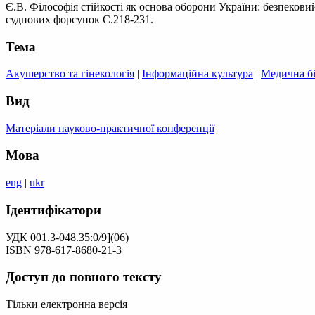
Є.В. Філософія стійкості як основа оборони України: безпекови
суднових форсунок С.218-231.
Тема
Акушерство та гінекологія
|
Інформаційна культура
|
Медична бі
Вид
Матеріали науково-практичної конференції
Мова
eng
|
ukr
Ідентифікатори
УДК 001.3-048.35:0/9](06)
ISBN 978-617-8680-21-3
Доступ до повного тексту
Тільки електронна версія