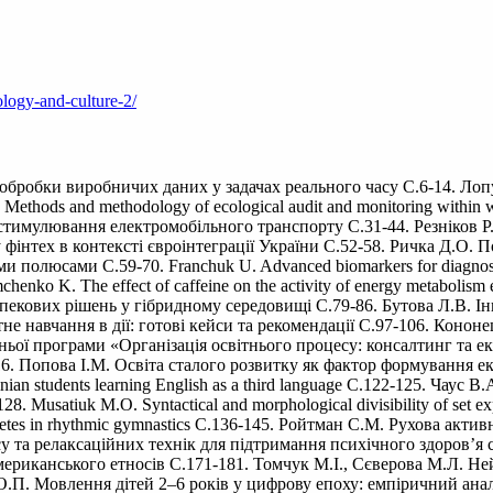
ology-and-culture-2/
 обробки виробничих даних у задачах реального часу С.6-14. Ло
thods and methodology of ecological audit and monitoring within wes
имулювання електромобільного транспорту С.31-44. Резніков Р.Б. Ap
фінтех в контексті євроінтеграції України С.52-58. Ричка Д.О. 
люсами С.59-70. Franchuk U. Advanced biomarkers for diagnosing pr
mchenko K. The effect of caffeine on the activity of energy metabo
безпекових рішень у гібридному середовищі С.79-86. Бутова Л.В. І
тне навчання в дії: готові кейси та рекомендації С.97-106. Конон
ітньої програми «Організація освітнього процесу: консалтинг т
16. Попова І.М. Освіта сталого розвитку як фактор формування ек
rainian students learning English as a third language С.122-125. Чау
 Musatiuk M.O. Syntactical and morphological divisibility of set e
 athletes in rhythmic gymnastics С.136-145. Ройтман С.М. Рухова ак
та релаксаційних технік для підтримання психічного здоров’я с
американського етносів С.171-181. Томчук М.І., Сєверова М.Л. Н
.П. Мовлення дітей 2–6 років у цифрову епоху: емпіричний аналіз