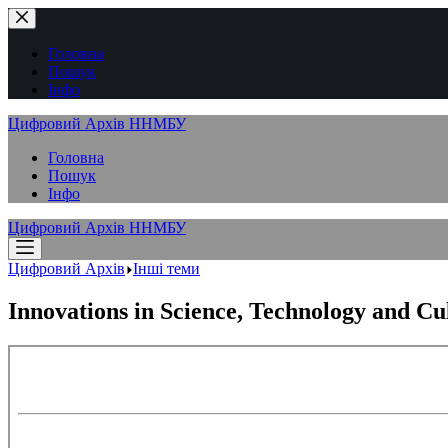
Перейти
до
вмісту
Головна
Пошук
Інфо
Цифровий Архів ННМБУ
Головна
Пошук
Інфо
Цифровий Архів ННМБУ
Цифровий Архів
Інші теми
Innovations in Science, Technology and Cu