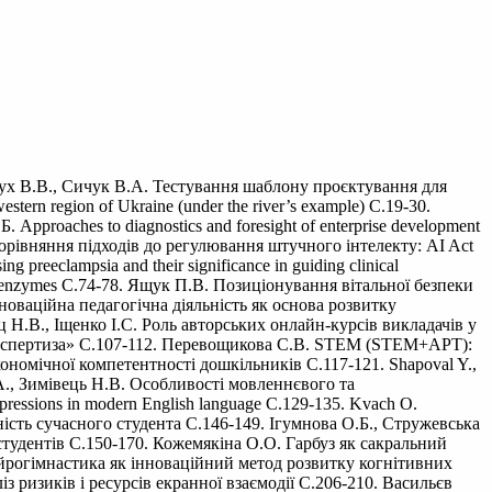
пух В.В., Сичук В.А. Тестування шаблону проєктування для
tern region of Ukraine (under the river’s example) С.19-30.
proaches to diagnostics and foresight of enterprise development
Порівняння підходів до регулювання штучного інтелекту: AI Act
eeclampsia and their significance in guiding clinical
lism enzymes С.74-78. Ящук П.В. Позиціонування вітальної безпеки
нноваційна педагогічна діяльність як основа розвитку
ец Н.В., Іщенко І.С. Роль авторських онлайн-курсів викладачів у
а експертиза» С.107-112. Перевощикова С.В. STEM (STEM+APT):
ономічної компетентності дошкільників С.117-121. Shapoval Y.,
с В.А., Зимівець Н.В. Особливості мовленнєвого та
xpressions in modern English language С.129-135. Kvach O.
тивність сучасного студента С.146-149. Ігумнова О.Б., Стружевська
тудентів С.150-170. Кожемякіна О.О. Гарбуз як сакральний
ейрогімнастика як інноваційний метод розвитку когнітивних
 ризиків і ресурсів екранної взаємодії С.206-210. Васильєв