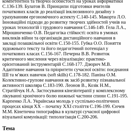
компетентної та творчої особистості на уроках інформатики
С.136-139. Булатов В. Принципи підготовки вчителів
початкових класів до реалізації інклюзивного дизайну з
урахуванням ергономічного аспекту С.140-145. Макорта Л.О.
Інноваційні підходи до розвитку творчих здібностей учнів на
уроках технологій і трудового навчання С.146-149. Гела Л.А.,
Мірошниченко О.В. Педагогіка стійкості: освіта в умовах
викликів війни та організація дистанційного навчання в
закладі позашкільної освіти С.150-155. Губка О.О. Поняття
художнього тексту та його педагогічний потенціал у
початкових класах С.156-167. Печерна В.В. Розвиток
критичного мислення через візуалізацію: практико-
орієнтований інструментарій С.168-177. Дзюрич М.В.
Адаптивне навчання та пріоритети сучасної освіти: поєднання
ШІ та м’яких навичок (soft skills) С.178-182. Паніна О.М.
Колективно-групове навчання як засіб розвитку пізнавальної
активності школяра С.183-190. Леонов В., Козік Н.М.,
Стратійчук Н.А. Застосування кінезіотерапії у комплексному
лікуванні хронічного болю нижньої частини спини С.191-195.
Карпенко Л.А. Українська молодь у суспільно-політичних
процесах кінця XX – початку XXI століття С.196-199. Єнчев
М.М. Кінетична типографіка в культурі сучасної цифрової
візуальної комунікації: типологізація С.200-206.
Тема