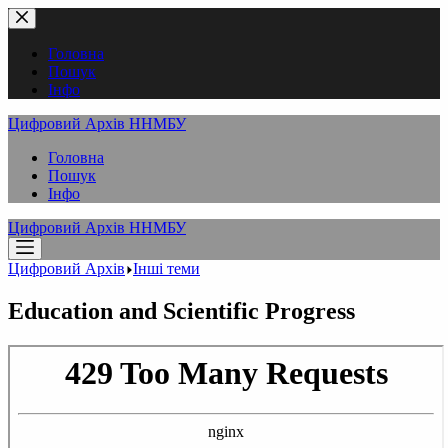
Перейти
до
вмісту
Головна
Пошук
Інфо
Цифровий Архів ННМБУ
Головна
Пошук
Інфо
Цифровий Архів ННМБУ
Цифровий Архів
Інші теми
Education and Scientific Progress