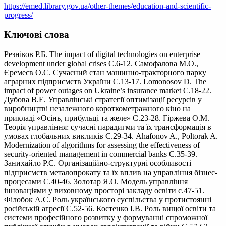
https://emed.library.gov.ua/other-themes/education-and-scientific-
progress/
Ключові слова
Резніков Р.Б. The impact of digital technologies on enterprise
development under global crises С.6-12. Самофалова М.О.,
Єремеєв О.С. Сучасний стан машинно-тракторного парку
аграрних підприємств України С.13-17. Lomonosov D. The
impact of power outages on Ukraine’s insurance market С.18-22.
Дубова В.Е. Управлінські стратегії оптимізації ресурсів у
виробництві незалежного короткометражного кіно на
прикладі «Осінь, прибульці та желе» С.23-28. Гіржева О.М.
Теорія управління: сучасні парадигми та їх трансформація в
умовах глобальних викликів С.29-34. Ahafonov A., Poltorak A.
Modernization of algorithms for assessing the effectiveness of
security-oriented management in commercial banks С.35-39.
Занихайло Р.С. Організаційно-структурні особливості
підприємств металопрокату та їх вплив на управління бізнес-
процесами С.40-46. Золотар Я.О. Модель управління
інноваціями у виховному просторі закладу освіти с.47-51.
Філобок А.С. Роль українського суспільства у протистоянні
російській агресії С.52-56. Костенко І.В. Роль вищої освіти та
системи професійного розвитку у формуванні спроможної