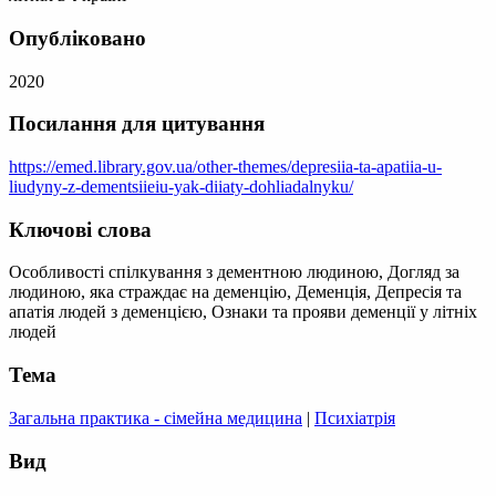
Опубліковано
2020
Посилання для цитування
https://emed.library.gov.ua/other-themes/depresiia-ta-apatiia-u-
liudyny-z-dementsiieiu-yak-diiaty-dohliadalnyku/
Ключові слова
Особливості спілкування з дементною людиною, Догляд за
людиною, яка страждає на деменцію, Деменція, Депресія та
апатія людей з деменцією, Ознаки та прояви деменції у літніх
людей
Тема
Загальна практика - сімейна медицина
|
Психіатрія
Вид