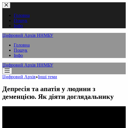
Перейти
до
вмісту
Головна
Пошук
Інфо
Цифровий Архів ННМБУ
Головна
Пошук
Інфо
Цифровий Архів ННМБУ
Цифровий Архів
Інші теми
Депресія та апатія у людини з
деменцією. Як діяти доглядальнику