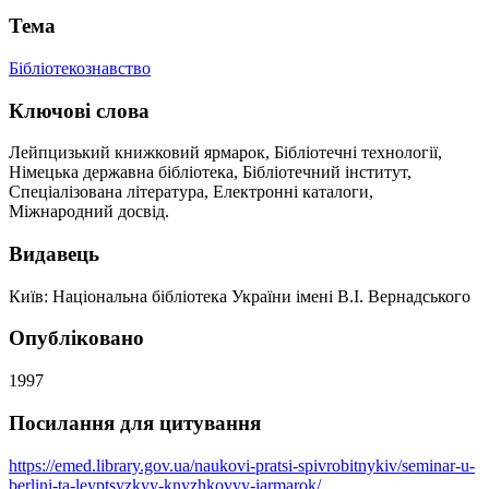
Тема
Бібліотекознавство
Ключові слова
Лейпцизький книжковий ярмарок, Бібліотечні технології,
Німецька державна бібліотека, Бібліотечний інститут,
Спеціалізована література, Електронні каталоги,
Міжнародний досвід.
Видавець
Київ: Національна бібліотека України імені В.І. Вернадського
Опубліковано
1997
Посилання для цитування
https://emed.library.gov.ua/naukovi-pratsi-spivrobitnykiv/seminar-u-
berlini-ta-leyptsyzkyy-knyzhkovyy-iarmarok/