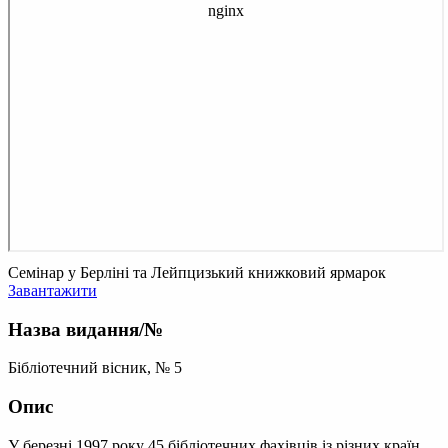
Семінар у Берліні та Лейпцизький книжковий ярмарок
Завантажити
Назва видання/№
Бібліотечний вісник, № 5
Опис
У березні 1997 року 45 бібліотечних фахівців із різних країн