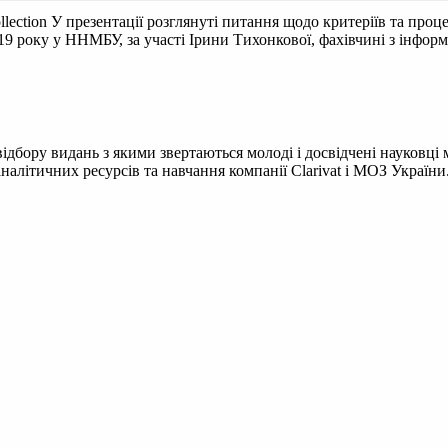
llection
У презентації розглянуті питання щодо критеріїв та проц
019 року у ННМБУ, за участі Ірини Тихонкової, фахівчині з інформ
ідбору видань з якими звертаються молоді і досвідчені науковці м
налітичних ресурсів та навчання компанії Clarivat і МОЗ України