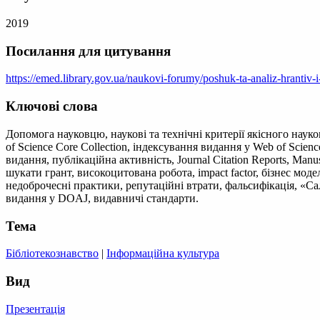
2019
Посилання для цитування
https://emed.library.gov.ua/naukovi-forumy/poshuk-ta-analiz-hrantiv
Ключові слова
Допомога науковцю, наукові та технічні критерії якісного наук
of Science Core Collection, індексування видання у Web of Scien
видання, публікаційна активність, Journal Citation Reports, Manu
шукати грант, високоцитована робота, impact factor, бізнес мод
недоброчесні практики, репутаційні втрати, фальсифікація, «Сал
видання у DOAJ, видавничі стандарти.
Тема
Бібліотекознавство
|
Інформаційна культура
Вид
Презентація