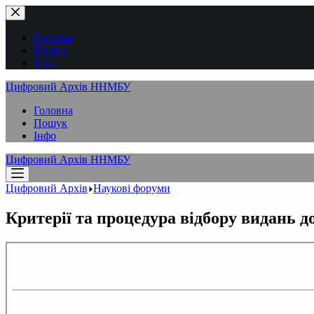
Перейти
до
вмісту
Головна
Пошук
Інфо
Цифровий Архів ННМБУ
Головна
Пошук
Інфо
Цифровий Архів ННМБУ
Цифровий Архів
Наукові форуми
Критерії та процедура відбору видань до