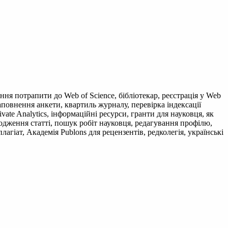
ння потрапити до Web of Science, бібліотекар, реєстрація у Web
заповнення анкети, квартиль журналу, перевірка індексації
ivate Analytics, інформаційні ресурси, гранти для науковця, як
ародження статті, пошук робіт науковця, редагування профілю,
агіат, Академія Publons для рецензентів, редколегія, українські