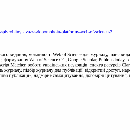
-i-spivrobitnytstva-za-dopomohoiu-platformy-web-of-science-2
ового видання, можливості Web of Science для журналу, шанс вида
ce, формування Web of Science CC, Google Scholar, Publons today, 
script Matcher, роботи українських науковців, спектр ресурсів Clar
ель журналу, підбір журналу для публікації, відкритий доступ, н
ямі публікації», надмірне самоцитування, договірні цитування, пл