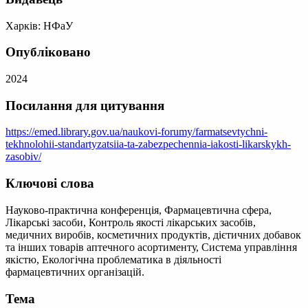
Харків: НФаУ
Опубліковано
2024
Посилання для цитування
https://emed.library.gov.ua/naukovi-forumy/farmatsevtychni-
tekhnolohii-standartyzatsiia-ta-zabezpechennia-iakosti-likarskykh-
zasobiv/
Ключові слова
Науково-практична конференція, Фармацевтична сфера,
Лікарські засоби, Контроль якості лікарських засобів,
медичних виробів, косметичних продуктів, дієтичних добавок
та інших товарів аптечного асортименту, Система управління
якістю, Екологічна проблематика в діяльності
фармацевтичних організацій.
Тема