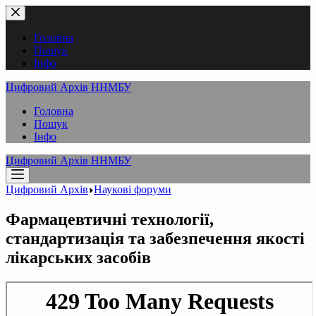
Перейти
до
вмісту
Головна
Пошук
Інфо
Цифровий Архів ННМБУ
Головна
Пошук
Інфо
Цифровий Архів ННМБУ
Цифровий Архів
Наукові форуми
Фармацевтичні технології,
стандартизація та забезпечення якості
лікарських засобів