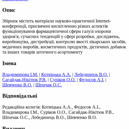
Опис
Збірник містить матеріали науково-практичної Internet-
конференції, присвячені висвітленню різних аспектів
функціонування фармацевтичної сфери галузі охорони
здоров'я, сучасних тенденцій у сфері розробки, досліджень,
виробництва, дистрибуції, контролю якості лікарських засобів,
медичних виробів, косметичних продуктів, дієтичних добавок
та інших товарів аптечного асортименту
Імена
Владимирова І.М.
|
Котвіцька А.А.
|
Лебединець В.О.
|
Сагайдак-Нікітюк Р.В.
|
Суріков О.О.
|
Федосов А.І.
|
Шевченко В.О.
|
Шпичак О.С.
Відповідальні
Редакційна колегія: Котвіцька А.А., Федосов А.І.,
Владимирова І.М., Суріков О.О., Сагайдак-Нікітюк Р.В.,
Шпичак О.С., Лебединець В.О., Шевченко В.О.
Видавець