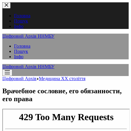
Перейти
до
вмісту
Головна
Пошук
Інфо
Цифровий Архів ННМБУ
Головна
Пошук
Інфо
Цифровий Архів ННМБУ
Цифровий Архів
Медицина XX століття
Врачебное сословие, его обязанности,
его права