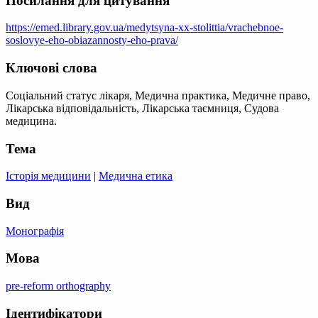
Посилання для цитування
https://emed.library.gov.ua/medytsyna-xx-stolittia/vrachebnoe-
soslovye-eho-obiazannosty-eho-prava/
Ключові слова
Соціальний статус лікаря, Медична практика, Медичне право,
Лікарська відповідальність, Лікарська таємниця, Судова
медицина.
Тема
Історія медицини
|
Медична етика
Вид
Монографія
Мова
pre-reform orthography
Ідентифікатори