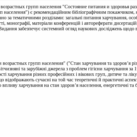
 возрастных групп населения
"Состояние питания и здоровья ра
уп населення") є рекомендаційним бібліографічним покажчиком, я
но за тематичними розділами: загальні питання харчування, особ
тті, монографії, матеріали конференцій і автореферати дисертаці
. Видання забезпечує системний огляд наукових досліджень щодо в
возрастных групп населения" ("Стан харчування та здоров’я різ
чизняні та зарубіжні джерела з проблем гігієни харчування за 1
ті харчування різних професійних і вікових груп, дитяче та лікув
що відображають сучасні на той час теоретичні й практичні аспек
впливу харчування на стан здоров’я населення, енергетичні та бі