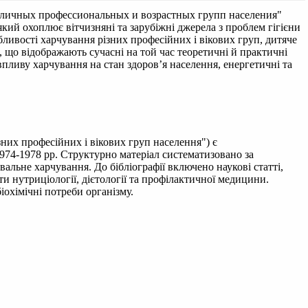
зличных профессиональных и возрастных групп населения"
кий охоплює вітчизняні та зарубіжні джерела з проблем гігієни
ливості харчування різних професійних і вікових груп, дитяче
й, що відображають сучасні на той час теоретичні й практичні
пливу харчування на стан здоров’я населення, енергетичні та
них професійних і вікових груп населення") є
974-1978 рр. Структурно матеріал систематизовано за
альне харчування. До бібліографії включено наукові статті,
ти нутриціології, дієтології та профілактичної медицини.
охімічні потреби організму.