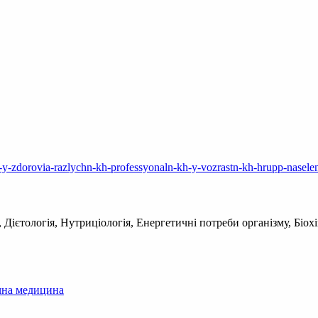
ia-y-zdorovia-razlychn-kh-professyonaln-kh-y-vozrastn-kh-hrupp-nasele
 Дієтологія, Нутриціологія, Енергетичні потреби організму, Біохі
чна медицина