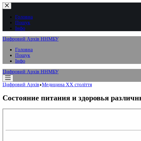
Перейти
до
вмісту
Головна
Пошук
Інфо
Цифровий Архів ННМБУ
Головна
Пошук
Інфо
Цифровий Архів ННМБУ
Цифровий Архів
Медицина XX століття
Состояние питания и здоровья различн