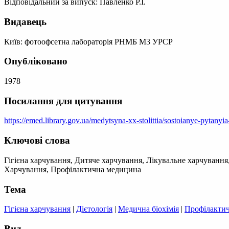
Відповідальний за випуск: Павленко Р.І.
Видавець
Київ: фотоофсетна лабораторія РНМБ М3 УРСР
Опубліковано
1978
Посилання для цитування
https://emed.library.gov.ua/medytsyna-xx-stolittia/sostoianye-pytany
Ключові слова
Гігієна харчування, Дитяче харчування, Лікувальне харчування,
Харчування, Профілактична медицина
Тема
Гігієна харчування
|
Дієтологія
|
Медична біохімія
|
Профілакти
Вид