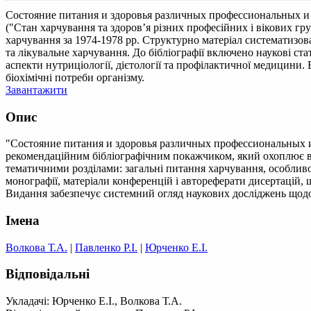
Состояние питания и здоровья различных профессиональных и
("Стан харчування та здоров’я різних професійних і вікових гр
харчування за 1974-1978 рр. Структурно матеріал систематизова
та лікувальне харчування. До бібліографії включено наукові ста
аспекти нутриціології, дієтології та профілактичної медицини
біохімічні потреби організму.
Завантажити
Опис
"Состояние питания и здоровья различных профессиональных и 
рекомендаційним бібліографічним покажчиком, який охоплює віт
тематичними розділами: загальні питання харчування, особливос
монографії, матеріали конференцій і автореферати дисертацій, 
Видання забезпечує системний огляд наукових досліджень щодо 
Імена
Волкова Т.А.
|
Павленко Р.І.
|
Юрченко Е.І.
Відповідальні
Укладачі: Юрченко Е.І., Волкова Т.А.