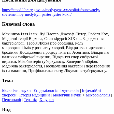
https://emed.library.gov.ua/medytsyna-xx-stolittia/osnovately-
sovremennoy-medytsyn-paster-lyster-kokh/
Ключові слова
Мечников Ілля Ілліч, Луї Пастер, Джозеф Лістер, Роберт Кох,
Медичні теорії Вірхова, Стан хірургії XIX ст., Зародження
бактеріології, Теорія Лібіха про бродіння, Роль
мікроорганізімів у розвитку хвороб, Відкриття спиртового
бродіння, Дослідження процесу гниття, Асептика, Відкриття
палички сибірської виразки, Відкриття спор сибірської
виразки, Мікобактерія туберкульозу, Холерний вібріон,
Медична бактеріологія, Послаблення бактерій і перетворення
їх на вакцини, Профілактика сказу, Лікування туберкульозу.
Тема
Біологічні науки
|
Епідеміологія
|
Імунологія
|
Інфекційні
хвороби
|
Історія медицини
|
Біологічні науки
>
Мікробіологія
|
Персоналії
|
Терапія
|
Хірургія
Вид