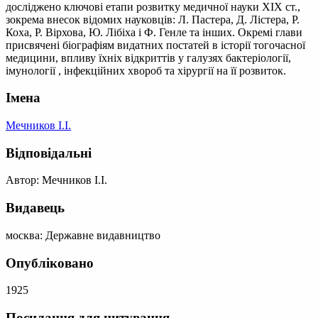
досліджено ключові етапи розвитку медичної науки XIX ст.,
зокрема внесок відомих науковців: Л. Пастера, Д. Лістера, Р.
Коха, Р. Вірхова, Ю. Лібіха і Ф. Генле та інших. Окремі глави
присвячені біографіям видатних постатей в історії тогочасної
медицини, впливу їхніх відкриттів у галузях бактеріології,
імунології , інфекційних хвороб та хірургії на її розвиток.
Імена
Мечников І.І.
Відповідальні
Автор: Мечников І.І.
Видавець
москва: Державне видавництво
Опубліковано
1925
Посилання для цитування