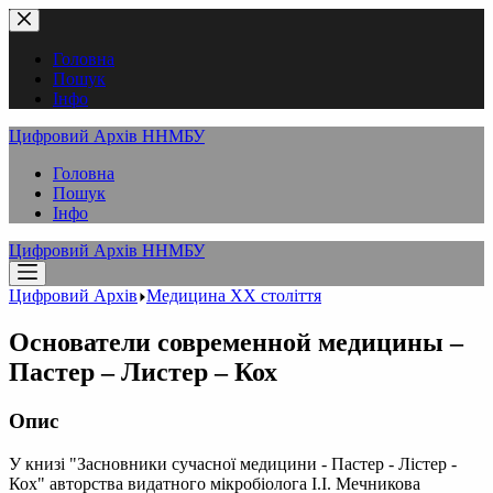
Перейти
до
вмісту
Головна
Пошук
Інфо
Цифровий Архів ННМБУ
Головна
Пошук
Інфо
Цифровий Архів ННМБУ
Цифровий Архів
Медицина XX століття
Основатели современной медицины –
Пастер – Листер – Кох
Опис
У книзі "Засновники сучасної медицини - Пастер - Лістер -
Кох" авторства видатного мікробіолога І.І. Мечникова