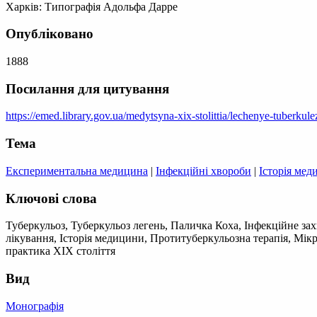
Харків: Типографія Адольфа Дарре
Опубліковано
1888
Посилання для цитування
https://emed.library.gov.ua/medytsyna-xix-stolittia/lechenye-tuberk
Тема
Експериментальна медицина
|
Інфекційні хвороби
|
Історія ме
Ключові слова
Туберкульоз, Туберкульоз легень, Паличка Коха, Інфекційне зах
лікування, Історія медицини, Протитуберкульозна терапія, Мікр
практика ХІХ століття
Вид
Монографія