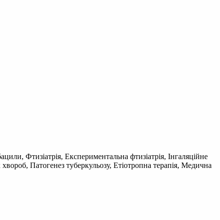
бацили, Фтизіатрія, Експериментальна фтизіатрія, Інгаляційне
 хвороб, Патогенез туберкульозу, Етіотропна терапія, Медична