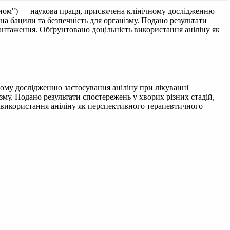
іном") — наукова праця, присвячена клінічному дослідженню
на бацили та безпечність для організму. Подано результати
антаження. Обґрунтовано доцільність використання аніліну як
ному дослідженню застосування аніліну при лікуванні
зму. Подано результати спостережень у хворих різних стадій,
 використання аніліну як перспективного терапевтичного