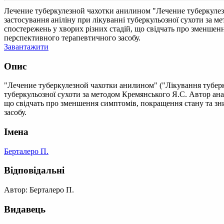
Лечение туберкулезной чахотки анилином
"Лечение туберкулез
застосування аніліну при лікуванні туберкульозної сухоти за м
спостережень у хворих різних стадій, що свідчать про зменшен
перспективного терапевтичного засобу.
Завантажити
Опис
"Лечение туберкулезной чахотки анилином" ("Лікування туберк
туберкульозної сухоти за методом Кремянського Я.С. Автор анал
що свідчать про зменшення симптомів, покращення стану та зн
засобу.
Імена
Берталеро П.
Відповідальні
Автор: Берталеро П.
Видавець