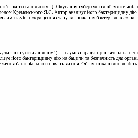
ной чахотки анилином" ("Лікування туберкульозної сухоти аніл
етодом Кремянського Я.С. Автор аналізує його бактерицидну дію 
ня симптомів, покращення стану та зниження бактеріального нав
ульозної сухоти аніліном") — наукова праця, присвячена клініч
ізує його бактерицидну дію на бацили та безпечність для органі
иження бактеріального навантаження. Обґрунтовано доцільність