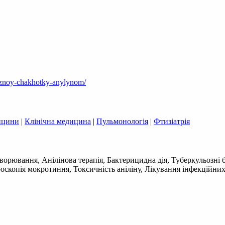
uleznoy-chakhotky-anylynom/
дицини
|
Клінічна медицина
|
Пульмонологія
|
Фтизіатрія
ворювання, Анілінова терапія, Бактерицидна дія, Туберкульозні 
оскопія мокротиння, Токсичність аніліну, Лікування інфекційних