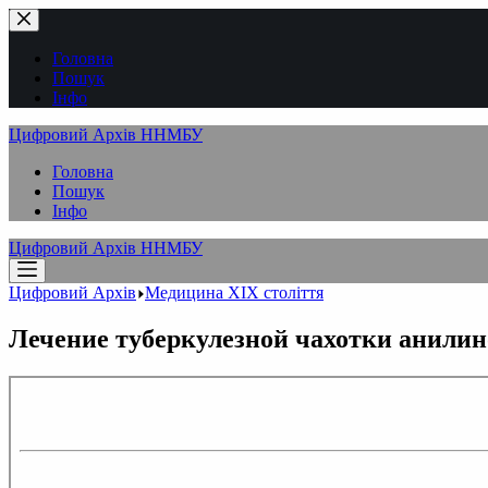
Перейти
до
вмісту
Головна
Пошук
Інфо
Цифровий Архів ННМБУ
Головна
Пошук
Інфо
Цифровий Архів ННМБУ
Цифровий Архів
Медицина XІX століття
Лечение туберкулезной чахотки анили