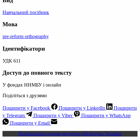
Вид
Навчальний посібник
Мова
pre-reform orthography
Ідентифікатори
УДК 611
Доступ до повного тексту
У фондах ННМБУ і онлайн
Поділіться з друзями
Поширити у Facebook
Поширити у LinkedIn
Поширити
у Telegram
Поширити у Viber
Поширити у WhatsApp
Поширити у Email
Національна науова медична бібліотека України