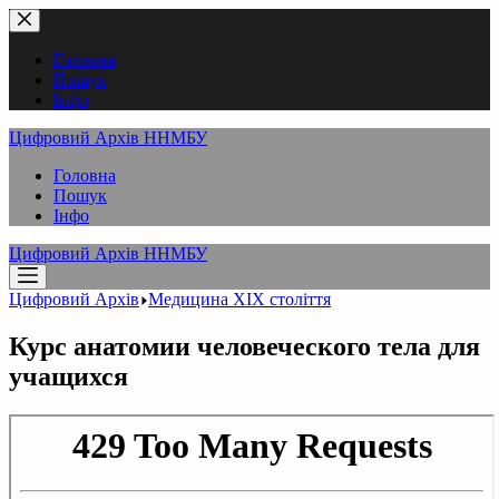
Перейти
до
вмісту
Головна
Пошук
Інфо
Цифровий Архів ННМБУ
Головна
Пошук
Інфо
Цифровий Архів ННМБУ
Цифровий Архів
Медицина XІX століття
Курс анатомии человеческого тела для
учащихся