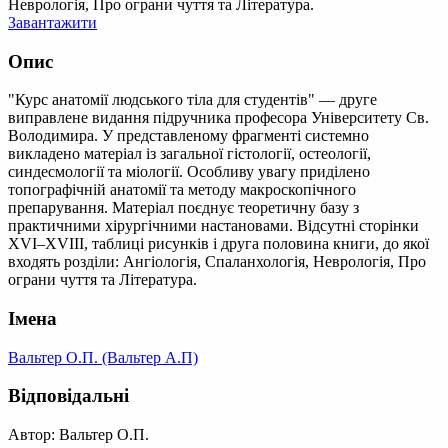
Неврологія, Про ограни чуття та Література.
Завантажити
Опис
"Курс анатомії людського тіла для студентів" — друге
виправлене видання підручника професора Університету Св.
Володимира. У представленому фрагменті системно
викладено матеріал із загальної гістології, остеології,
синдесмології та міології. Особливу увагу приділено
топографічній анатомії та методу макроскопічного
препарування. Матеріал поєднує теоретичну базу з
практичними хірургічними настановами. Відсутні сторінки
XVI–XVIII, таблиці рисунків і друга половина книги, до якої
входять розділи: Ангіологія, Спаланхологія, Неврологія, Про
ограни чуття та Література.
Імена
Вальтер О.П. (Вальтер А.П)
Відповідальні
Автор: Вальтер О.П.