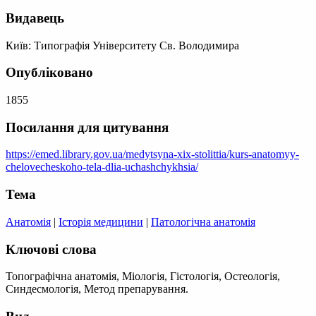
Видавець
Київ: Типографія Університету Св. Володимира
Опубліковано
1855
Посилання для цитування
https://emed.library.gov.ua/medytsyna-xix-stolittia/kurs-anatomyy-
chelovecheskoho-tela-dlia-uchashchykhsia/
Тема
Анатомія
|
Історія медицини
|
Патологічна анатомія
Ключові слова
Топографічна анатомія, Міологія, Гістологія, Остеологія,
Синдесмологія, Метод препарування.