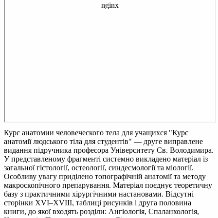
Курс анатомии человеческого тела для учащихся
"Курс
анатомії людського тіла для студентів" — друге виправлене
видання підручника професора Університету Св. Володимира.
У представленому фрагменті системно викладено матеріал із
загальної гістології, остеології, синдесмології та міології.
Особливу увагу приділено топографічній анатомії та методу
макроскопічного препарування. Матеріал поєднує теоретичну
базу з практичними хірургічними настановами. Відсутні
сторінки XVI–XVIII, таблиці рисунків і друга половина
книги, до якої входять розділи: Ангіологія, Спаланхологія,