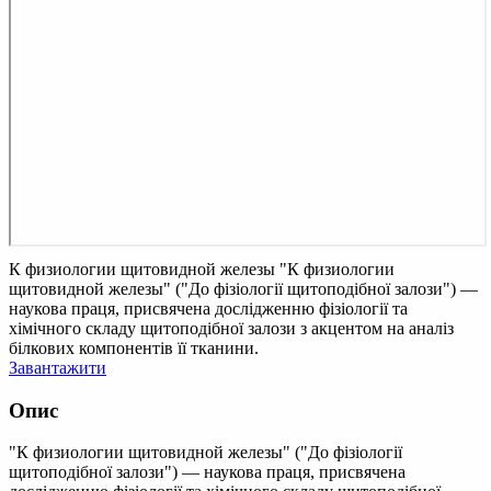
К физиологии щитовидной железы
"К физиологии
щитовидной железы" ("До фізіології щитоподібної залози") —
наукова праця, присвячена дослідженню фізіології та
хімічного складу щитоподібної залози з акцентом на аналіз
білкових компонентів її тканини.
Завантажити
Опис
"К физиологии щитовидной железы" ("До фізіології
щитоподібної залози") — наукова праця, присвячена