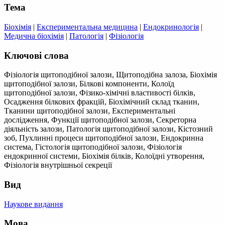
Тема
Біохімія
|
Експериментальна медицина
|
Ендокринологія
|
Медична біохімія
|
Патологія
|
Фізіологія
Ключові слова
Фізіологія щитоподібної залози, Щитоподібна залоза, Біохімія
щитоподібної залози, Білкові компоненти, Колоїд
щитоподібної залози, Фізико-хімічні властивості білків,
Осадження білкових фракцій, Біохімічний склад тканин,
Тканини щитоподібної залози, Експериментальні
дослідження, Функції щитоподібної залози, Секреторна
діяльність залози, Патологія щитоподібної залози, Кістозний
зоб, Пухлинні процеси щитоподібної залози, Ендокринна
система, Гістологія щитоподібної залози, Фізіологія
ендокринної системи, Біохімія білків, Колоїдні утворення,
Фізіологія внутрішньої секреції
Вид
Наукове видання
Мова