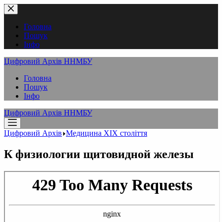
Перейти
до
вмісту
Головна
Пошук
Інфо
Цифровий Архів ННМБУ
Головна
Пошук
Інфо
Цифровий Архів ННМБУ
Цифровий Архів
Медицина XІX століття
К физиологии щитовидной железы