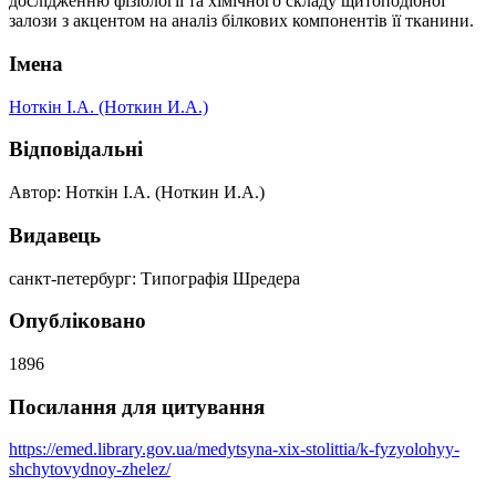
дослідженню фізіології та хімічного складу щитоподібної
залози з акцентом на аналіз білкових компонентів її тканини.
Імена
Ноткін І.А. (Ноткин И.А.)
Відповідальні
Автор: Ноткін І.А. (Ноткин И.А.)
Видавець
санкт-петербург: Типографія Шредера
Опубліковано
1896
Посилання для цитування
https://emed.library.gov.ua/medytsyna-xix-stolittia/k-fyzyolohyy-
shchytovydnoy-zhelez/