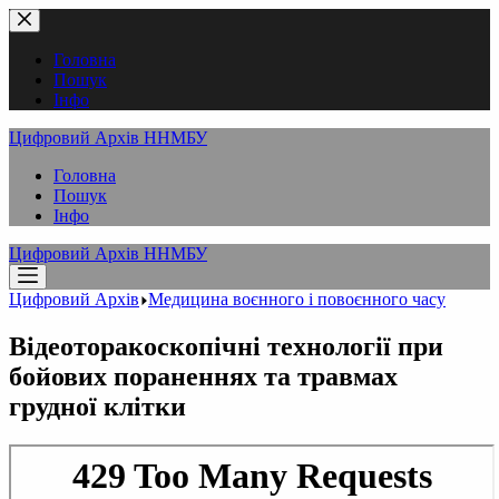
Перейти
до
вмісту
Головна
Пошук
Інфо
Цифровий Архів ННМБУ
Головна
Пошук
Інфо
Цифровий Архів ННМБУ
Цифровий Архів
Медицина воєнного і повоєнного часу
Відеоторакоскопічні технології при
бойових пораненнях та травмах
грудної клітки