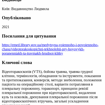
Київ: Видавництво Людмила
Опубліковано
2021
Посилання для цитування
https://emed.library.gov.ua/medytsyna-voiennoho-i-povoiennoho-
chasu/videotorakoskopichni-tekhnolohii-pry-boyovykh-
poranenniakh-ta-travmakh-hrudnoi-klitky
Ключові слова
Відеоторакоскопія (VTS), бойова травма, травма грудної
клітини, термінологія, обладнання та інструменти, показання
та протипоказання, конверсія, методи знеболення, положення
пацієнта на операційному столі, варіанти потрапляння в
плевральну порожнину, торакопорт, принципи ревізії
плевральної порожнини при відеоторакоскопії, видалення
куль та осколків, дренування плевральної порожнини після
відеоторакоскопічних втручань, загальні ускладнення