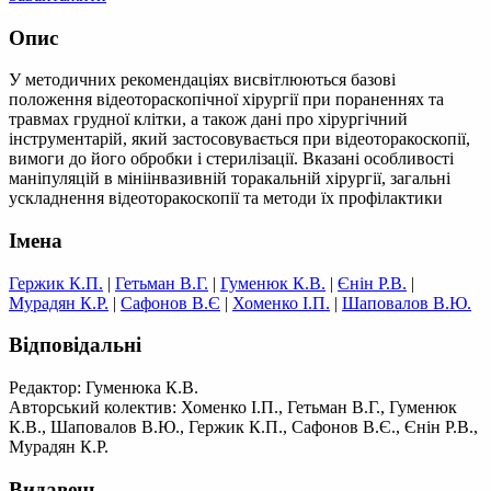
Опис
У методичних рекомендаціях висвітлюються базові
положення відеотораскопічної хірургії при пораненнях та
травмах грудної клітки, а також дані про хірургічний
інструментарій, який застосовувається при відеоторакоскопії,
вимоги до його обробки і стерилізації. Вказані особливості
маніпуляцій в мініінвазивній торакальній хірургії, загальні
ускладнення відеоторакоскопії та методи їх профілактики
Імена
Гержик К.П.
|
Гетьман В.Г.
|
Гуменюк К.В.
|
Єнін Р.В.
|
Мурадян К.Р.
|
Сафонов В.Є
|
Хоменко І.П.
|
Шаповалов В.Ю.
Відповідальні
Редактор: Гуменюка К.В.
Авторський колектив: Хоменко І.П., Гетьман В.Г., Гуменюк
К.В., Шаповалов В.Ю., Гержик К.П., Сафонов В.Є., Єнін Р.В.,
Мурадян К.Р.
Видавець