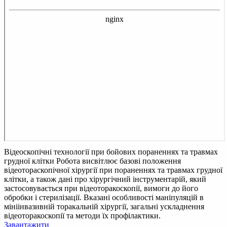
Відеоскопічні технології при бойових пораненнях та травмах
грудної клітки
Робота висвітлює базові положення
відеотораскопічної хірургії при пораненнях та травмах грудної
клітки, а також дані про хірургічний інструментарій, який
застосовувається при відеоторакоскопії, вимоги до його
обробки і стерилізації. Вказані особливості маніпуляцій в
мініінвазивній торакальній хірургії, загальні ускладнення
відеоторакоскопії та методи їх профілактики.
Завантажити