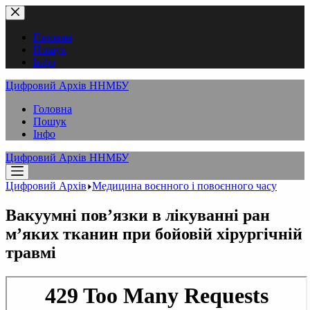
Перейти
до
вмісту
Головна
Пошук
Інфо
Цифровий Архів ННМБУ
Головна
Пошук
Інфо
Цифровий Архів ННМБУ
Цифровий Архів
Медицина воєнного і повоєнного часу
Вакуумні пов’язки в лікуванні ран
м’яких тканин при бойовій хірургічній
травмі