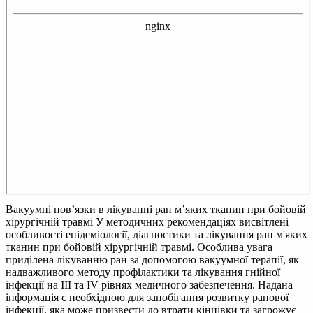
Вакуумні пов’язки в лікуванні ран м’яких тканин при бойовій
хірургічній травмі
У методичних рекомендаціях висвітлені
особливості епідеміології, діагностики та лікування ран м'яких
тканин при бойовій хірургічній травмі. Особлива увага
приділена лікуванню ран за допомогою вакуумної терапії, як
надважливого методу профілактики та лікування гнійної
інфекції на III та IV рівнях медичного забезпечення. Надана
інформація є необхідною для запобігання розвитку ранової
інфекції, яка може призвести до втрати кінцівки та загрожує