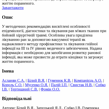
життю пораненого.
Завантажити
Опис
У методичних рекомендаціях висвітлені особливості
епідеміології, діагностики та лікування ран м'яких тканин при
бойовій хірургічній травмі. Особлива увага приділена
лікуванню ран за допомогою вакуумної терапії як
надважливого методу профілактики та лікування гнійної
інфекції на III та IV рівнях медичного забезпечення. Надана
інформація є необхідною для запобігання розвитку ранової
інфекції, яка може призвести до втрати кінцівки та загрожує
життю пораненого.
Імена
Асланян С.А.
|
Білий В.Я.
|
Гуменюк К.В.
|
Компанієць А.О.
|
Король С.О.
|
Мусенко О.Я.
|
Палій І.П.
|
Свистак Н.В.
|
Собко
І.В.
|
Тертишний С.В.
|
Фомін О.О.
Відповідальні
Автори: Білий В.Я., Заруцький Я.Л., Собко І.В.,Гуменюка