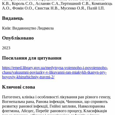
К.В., Король С.О., Асланян С.А.,Тертишний С.В., Компанієць
А.О., Фомін О.О., Свистак Н.В., Мусенко О.Я., Палій І.П.
Видавець
Київ: Видавництво Людмила
Опубліковано
2023
Посилання для цитування
https://emed.library.gov.ua/medytsyna-voiennoho-i-povoiennoho-
chasu/vakuumni-poviazky-v-likuvanni-ran-miakykh-tkanyn-pry-
boyoviy-khirurhichniy-travmi-2/
Ключові слова
Патогенез, клініка і особливості лікування ран різного генезу,
Вогнепальна рана, Ранова інфекція, Чинники, що сприяють
розвитку ранової інфекції, Гнійні запливи, Навколоранова
флегмона, Абсцес, Перебіг ранового процесу, Класифікація