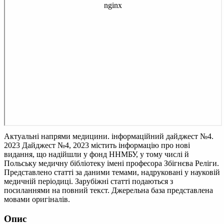
Актуальні напрями медицини. інформаційний дайджест №4.
2023
Дайджест №4, 2023 містить інформацію про нові
видання, що надійшли у фонд ННМБУ, у тому числі й
Польську медичну бібліотеку імені професора Збігнєва Реліги.
Представлено статті за даними темами, надруковані у науковій
медичній періодиці. Зарубіжні статті подаються з
посиланнями на повний текст. Джерельна база представлена
мовами оригіналів.
Опис