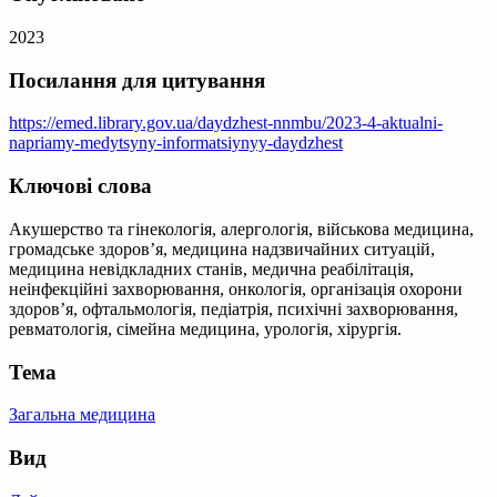
2023
Посилання для цитування
https://emed.library.gov.ua/daydzhest-nnmbu/2023-4-aktualni-
napriamy-medytsyny-informatsiynyy-daydzhest
Ключові слова
Акушерство та гінекологія, алергологія, військова медицина,
громадське здоров’я, медицина надзвичайних ситуацій,
медицина невідкладних станів, медична реабілітація,
неінфекційні захворювання, онкологія, організація охорони
здоров’я, офтальмологія, педіатрія, психічні захворювання,
ревматологія, сімейна медицина, урологія, хірургія.
Тема
Загальна медицина
Вид