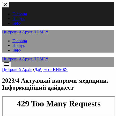
Перейти
до
вмісту
Головна
Пошук
Інфо
Цифровий Архів ННМБУ
Головна
Пошук
Інфо
Цифровий Архів ННМБУ
Цифровий Архів
Дайджест ННМБУ
2023/4 Актуальні напрями медицини.
Інформаційний дайджест