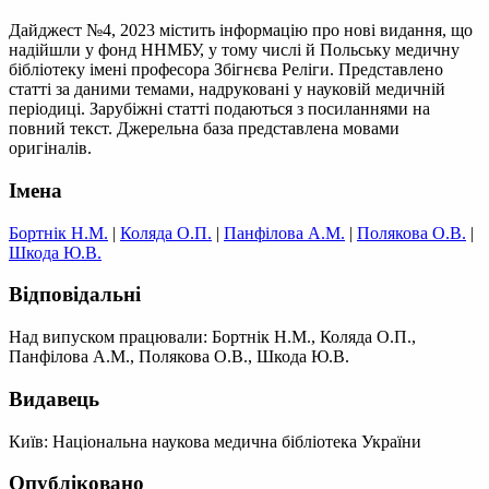
Дайджест №4, 2023 містить інформацію про нові видання, що
надійшли у фонд ННМБУ, у тому числі й Польську медичну
бібліотеку імені професора Збігнєва Реліги. Представлено
статті за даними темами, надруковані у науковій медичній
періодиці. Зарубіжні статті подаються з посиланнями на
повний текст. Джерельна база представлена мовами
оригіналів.
Імена
Бортнік Н.М.
|
Коляда О.П.
|
Панфілова А.М.
|
Полякова О.В.
|
Шкода Ю.В.
Відповідальні
Над випуском працювали: Бортнік Н.М., Коляда О.П.,
Панфілова А.М., Полякова О.В., Шкода Ю.В.
Видавець
Київ: Національна наукова медична бібліотека України
Опубліковано