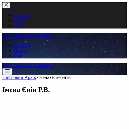
Перейти
до
вмісту
Головна
Пошук
Інфо
Цифровий Архів ННМБУ
Головна
Пошук
Інфо
Цифровий Архів ННМБУ
Цифровий Архів
Імена
Елементи
Імена
Єнін Р.В.