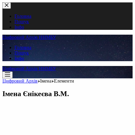
Перейти
до
вмісту
Головна
Пошук
Інфо
Цифровий Архів ННМБУ
Головна
Пошук
Інфо
Цифровий Архів ННМБУ
Цифровий Архів
Імена
Елементи
Імена
Єнікеєва В.М.