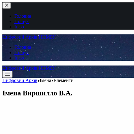
Перейти
до
вмісту
Головна
Пошук
Інфо
Цифровий Архів ННМБУ
Головна
Пошук
Інфо
Цифровий Архів ННМБУ
Цифровий Архів
Імена
Елементи
Імена
Виршилло В.А.