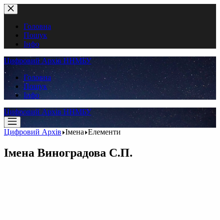
Перейти
до
вмісту
Головна
Пошук
Інфо
Цифровий Архів ННМБУ
Головна
Пошук
Інфо
Цифровий Архів ННМБУ
Цифровий Архів
Імена
Елементи
Імена
Виноградова С.П.