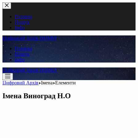
Перейти
до
вмісту
Головна
Пошук
Інфо
Цифровий Архів ННМБУ
Головна
Пошук
Інфо
Цифровий Архів ННМБУ
Цифровий Архів
Імена
Елементи
Імена
Виноград Н.О