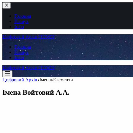
Перейти
до
вмісту
Головна
Пошук
Інфо
Цифровий Архів ННМБУ
Головна
Пошук
Інфо
Цифровий Архів ННМБУ
Цифровий Архів
Імена
Елементи
Імена
Войтовий А.А.