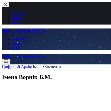
Перейти
до
вмісту
Головна
Пошук
Інфо
Цифровий Архів ННМБУ
Головна
Пошук
Інфо
Цифровий Архів ННМБУ
Цифровий Архів
Імена
Елементи
Імена
Ворнік Б.М.