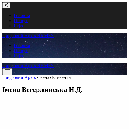
Перейти
до
вмісту
Головна
Пошук
Інфо
Цифровий Архів ННМБУ
Головна
Пошук
Інфо
Цифровий Архів ННМБУ
Цифровий Архів
Імена
Елементи
Імена
Вегержинська Н.Д.