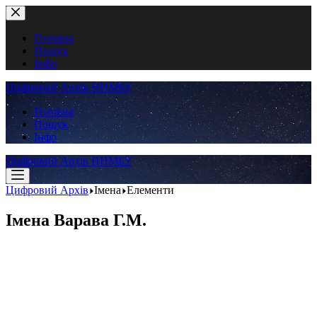
Перейти
до
вмісту
Головна
Пошук
Інфо
Цифровий Архів ННМБУ
Головна
Пошук
Інфо
Цифровий Архів ННМБУ
Цифровий Архів
Імена
Елементи
Імена
Варава Г.М.